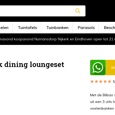
oelen
Tuintafels
Tuinbanken
Parasols
Besc
navond koopavond Numansdorp Nijkerk en Eindhoven open tot 21 
k dining loungeset
Wi
5
Met de Bilbao 
uit een 3-zits
voetenbanken e