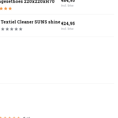
€84,95
ngesethoes 220x220xH70
Incl. btw
Textiel Cleaner SUNS shine
€24,95
Incl. btw