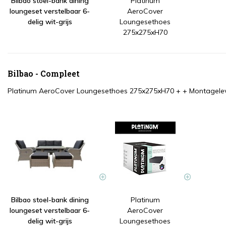
Bilbao stoel-bank dining
Platinum
loungeset verstelbaar 6-
AeroCover
delig wit-grijs
Loungesethoes
275x275xH70
Bilbao - Compleet
Platinum AeroCover Loungesethoes 275x275xH70
+
+
Montagelev
Bilbao stoel-bank dining
Platinum
loungeset verstelbaar 6-
AeroCover
delig wit-grijs
Loungesethoes