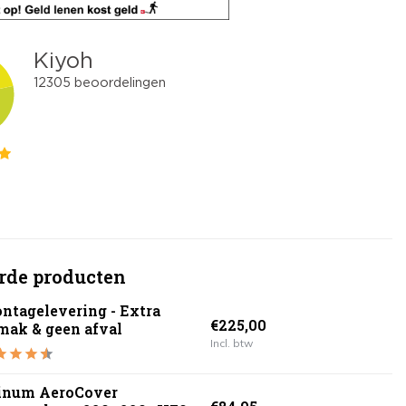
rde producten
ntagelevering - Extra
€225,00
mak & geen afval
Incl. btw
tinum AeroCover