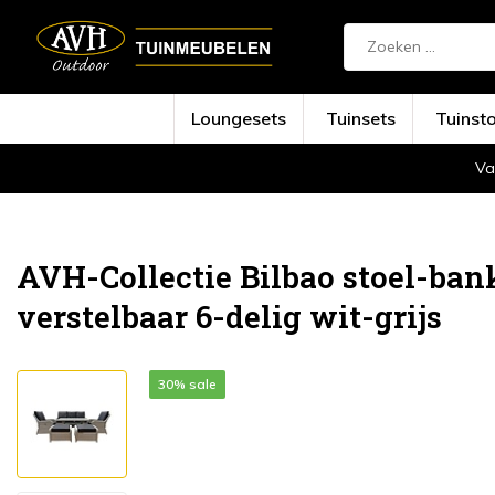
Loungesets
Tuinsets
Tuinst
Va
Terug
Home
Bilbao stoel-bank dining loung...
AVH-Collectie Bilbao stoel-ban
verstelbaar 6-delig wit-grijs
30% sale