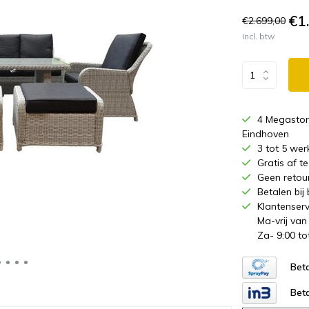
€1
€2.699,00
Incl. btw
4 Megastor
Eindhoven
3 tot 5 wer
Gratis af 
Geen retou
Betalen bij
Klantenserv
Ma-vrij van
Za- 9:00 to
Beta
Beta