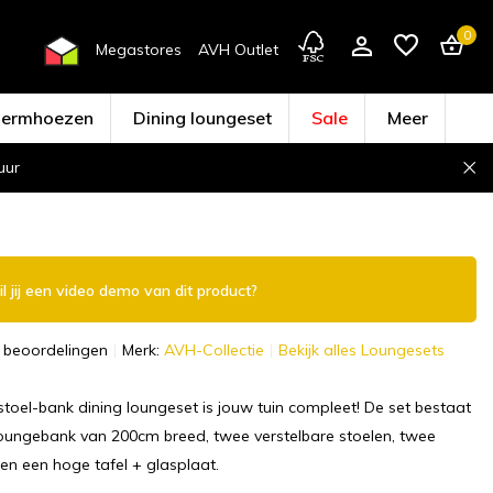
0
Megastores
AVH Outlet
hermhoezen
Dining loungeset
Sale
Meer
uur
Account aanmaken
l jij een video demo van dit product?
 beoordelingen
Merk:
AVH-Collectie
Bekijk alles Loungesets
stoel-bank dining loungeset is jouw tuin compleet! De set bestaat
 loungebank van 200cm breed, twee verstelbare stoelen, twee
n een hoge tafel + glasplaat.