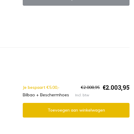
€2.003,95
Je bespaart €5.00,-
€2.008,95
Bilbao + Beschermhoes
Incl. btw
Toevoegen aan winkelwagen