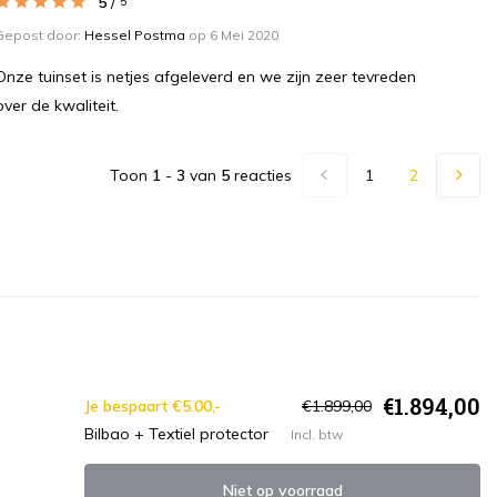
5
/
5
Gepost door:
Hessel Postma
op 6 Mei 2020
Onze tuinset is netjes afgeleverd en we zijn zeer tevreden
over de kwaliteit.
Toon
1
-
3
van
5
reacties
1
2
€1.894,00
Je bespaart €5.00,-
€1.899,00
Bilbao + Textiel protector
Incl. btw
Niet op voorraad