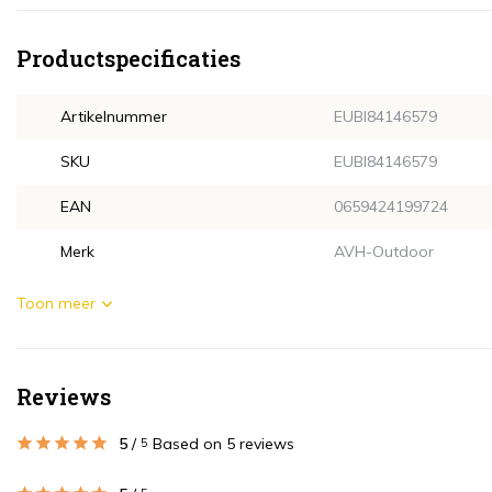
Productspecificaties
Artikelnummer
EUBI84146579
SKU
EUBI84146579
EAN
0659424199724
Merk
AVH-Outdoor
Toon meer
Reviews
5
/
Based on 5 reviews
5