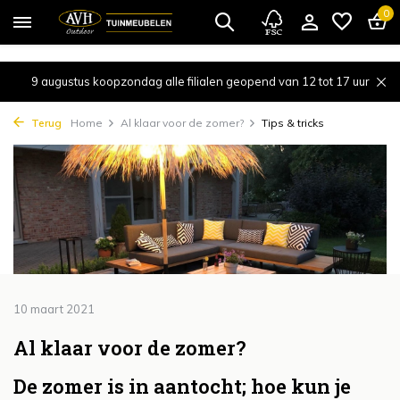
{!!% include 'snippets/cta.rain' %!!}
0
9 augustus koopzondag alle filialen geopend van 12 tot 17 uur
Terug
Home
Al klaar voor de zomer?
Tips & tricks
10 maart 2021
Al klaar voor de zomer?
De zomer is in aantocht; hoe kun je