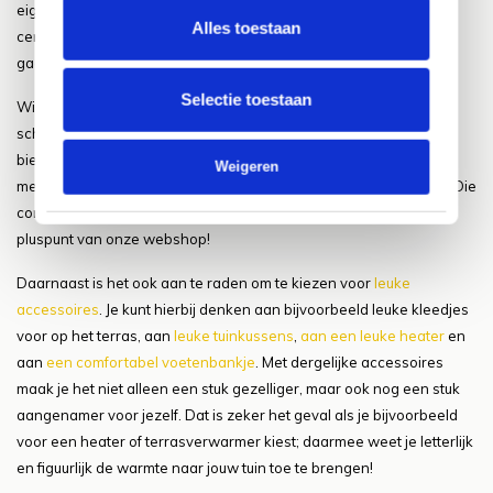
eigen wensen centraal blijft stellen. Als je jouw eigen wensen
Alles toestaan
centraal blijft stellen, weet je 100% zeker dat je de juiste keuzes
gaat maken met betrekking tot de meubelen in de tuin.
Selectie toestaan
Wil je de juiste meubelen voor de komende zomer aan gaan
schaffen? Dan ben je daarvoor bij ons aan het juiste adres. Wij
bieden namelijk tal van meubelen voor in de tuin aan; deze
Weigeren
meubelen zijn van de beste merken en zijn zéér scherp geprijsd. Die
combinatie is redelijk uniek te noemen en is dus een absoluut
pluspunt van onze webshop!
Daarnaast is het ook aan te raden om te kiezen voor
leuke
accessoires
. Je kunt hierbij denken aan bijvoorbeeld leuke kleedjes
voor op het terras, aan
leuke tuinkussens
,
aan een leuke heater
en
aan
een comfortabel voetenbankje
. Met dergelijke accessoires
maak je het niet alleen een stuk gezelliger, maar ook nog een stuk
aangenamer voor jezelf. Dat is zeker het geval als je bijvoorbeeld
voor een heater of terrasverwarmer kiest; daarmee weet je letterlijk
en figuurlijk de warmte naar jouw tuin toe te brengen!