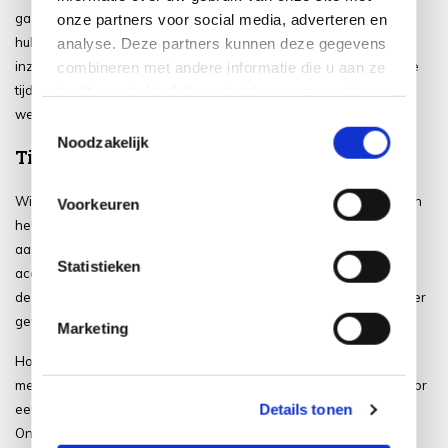
gazon goed te verzorgen. Dit doe je met verschillende
onze partners voor social media, adverteren en
hulpmiddelen, met het juiste gereedschap en met een fors portie
analyse. Deze partners kunnen deze gegevens
inzet. Het verzorgen van een gazon vraagt namelijk om de nodige
combineren met andere informatie die u aan ze
tijd en arbeidskracht. Als je deze inzet op kunt brengen, geniet je
heeft verstrekt of die ze hebben verzameld op
wel van een prachtige grasmat in de zomerperiode.
basis van uw gebruik van hun services.
Toestemmingsselectie
Noodzakelijk
Tip 4: kleed je zitje leuk aan
Wil je in de zomer veel tijd op jouw terras door gaan brengen? Dan
Voorkeuren
hebben wij één belangrijke tip voor je: ga jouw terras of zitje leuk
aankleden. Dat doe je met leuke tuinmeubelen, doe je met leuke
Statistieken
accessoires en doe je met een flinke portie creativiteit. Doordat je
de keus uit onwijs veel verschillende producten hebt, kun je in ieder
geval altijd jouw terras of zitje volledig naar wens aankleden.
Marketing
Hoe je dit kunt doen? Nou, dit doe je allereerst door de juiste
meubelen voor in de tuin aan te schaffen. Je kunt hierbij kiezen voor
Details tonen
een
tuinset
, maar je kunt ook prima kiezen voor een
loungeset
.
Ongeacht waar je voor gaat kiezen, is het van belang dat je jouw