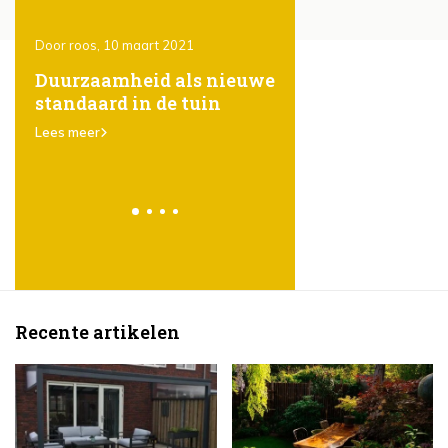
Door roos, 10 maart 2021
Door Roos, 10 maart 2021
ones
Duurzaamheid als nieuwe
Het gebruik van
standaard in de tuin
steigerhout in de t
er
karakter, eenvoud
Lees meer
veelzijdigheid
Lees meer
Recente artikelen