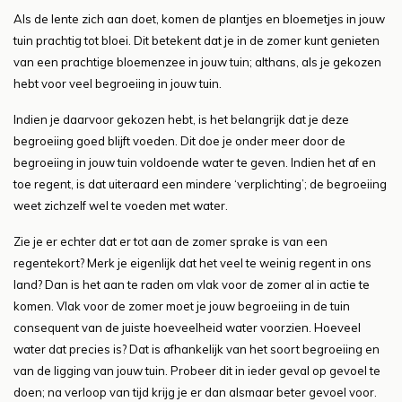
Als de lente zich aan doet, komen de plantjes en bloemetjes in jouw
tuin prachtig tot bloei. Dit betekent dat je in de zomer kunt genieten
van een prachtige bloemenzee in jouw tuin; althans, als je gekozen
hebt voor veel begroeiing in jouw tuin.
Indien je daarvoor gekozen hebt, is het belangrijk dat je deze
begroeiing goed blijft voeden. Dit doe je onder meer door de
begroeiing in jouw tuin voldoende water te geven. Indien het af en
toe regent, is dat uiteraard een mindere ‘verplichting’; de begroeiing
weet zichzelf wel te voeden met water.
Zie je er echter dat er tot aan de zomer sprake is van een
regentekort? Merk je eigenlijk dat het veel te weinig regent in ons
land? Dan is het aan te raden om vlak voor de zomer al in actie te
komen. Vlak voor de zomer moet je jouw begroeiing in de tuin
consequent van de juiste hoeveelheid water voorzien. Hoeveel
water dat precies is? Dat is afhankelijk van het soort begroeiing en
van de ligging van jouw tuin. Probeer dit in ieder geval op gevoel te
doen; na verloop van tijd krijg je er dan alsmaar beter gevoel voor.