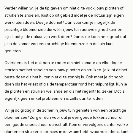
Verder willen wij je de tip geven om niet al te vaak jouw planten of
struiken te snoeien. Juist op dit gebied moet je de natuur zijn eigen
werk laten doen. Doe je dat niet? Dan voorkom je mogelijk de
prachtige bloemenzee die wél in jouw tuin aanwezig had kunnen
zijn. Laat je de natuur zijn werk doen? Dan is de kans heel groot dat
je in de zomer van een prachtige bloemenzee in de tuin kunt
genieten.
Overigens is het ook aan te raden om niet zomaar op elke dag te
starten met het snoeien van jouw planten en struiken. Je kunt dit het
beste doen als het buiten niet al te zonnig is. Ook moet je dit nooit
doen als het vriest of als de temperatuur rond het nulpunt ligt. Kun je
de planten en struiken wel snoeien als het regent? Ja, zeker. Dat is
eigenlijk geen enkel probleem en is zelfs aan te raden!
Wil jij dolgraag in de zomer in jouw tuin genieten van een prachtige
bloemenzee? Zorg er dan voor dat je een goede takkenschaar of
een goede snoeischaar aanschaft. Kom er vervolgens achter welke
planten en struiken je precies in jouw tuin hebt, waarna je direct kunt