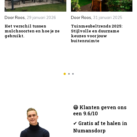
Door
Roos
,
29 januari 2026
Door
Roos
,
31 januari 2025
Het verschil tussen
Tuinmeubeltrends 2025:
mulchsoorten en hoe je ze
Stijlvolle en duurzame
gebruikt.
keuzes voor jouw
buitenruimte
😃 Klanten geven ons
een 9.6/10
✔
Gratis af te halen in
Numansdorp