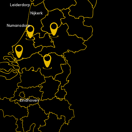
Leiderdorp
Nijkerk
Numansdorp
Eindhoven