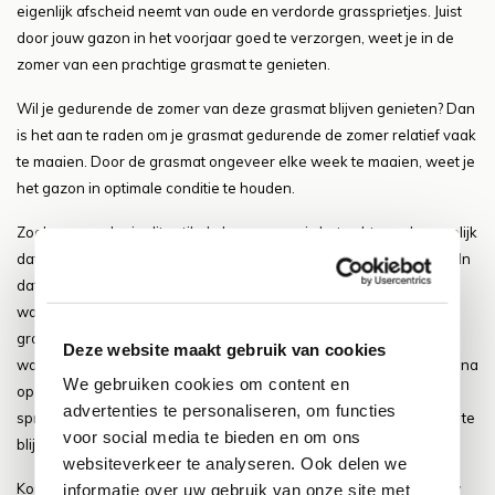
eigenlijk afscheid neemt van oude en verdorde grassprietjes. Juist
door jouw gazon in het voorjaar goed te verzorgen, weet je in de
zomer van een prachtige grasmat te genieten.
Wil je gedurende de zomer van deze grasmat blijven genieten? Dan
is het aan te raden om je grasmat gedurende de zomer relatief vaak
te maaien. Door de grasmat ongeveer elke week te maaien, weet je
het gazon in optimale conditie te houden.
Zoals we eerder in dit artikel al aangaven, is het echter ook mogelijk
dat we in ons land met een flinke droogperiode te maken krijgen. In
dat geval is het aan te raden om jouw gazon nat te sproeien; dit
water hebben de sprietjes immers nodig om door te kunnen
groeien. Maar, let wel op: volg altijd de tips van de Nederlandse
Deze website maakt gebruik van cookies
waterbedrijven op. Als deze bedrijven aangeven dat het water bijna
We gebruiken cookies om content en
op begint te raken, is het echt zaak om zuinig met het water om te
advertenties te personaliseren, om functies
springen. Het is dan dus níet aan te raden om continu jouw gazon te
voor social media te bieden en om ons
blijven sproeien, aangezien je daarmee teveel water verspilt.
websiteverkeer te analyseren. Ook delen we
Kortom: met het oog op de zomer is het ook aan te raden om jouw
informatie over uw gebruik van onze site met