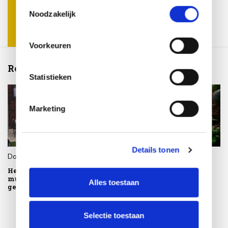
basis van uw gebruik van hun services.
Toestemmingsselectie
Noodzakelijk
Voorkeuren
Recente artikelen
Statistieken
Marketing
Details tonen
Door
Roos
,
29 januari 2026
Door
Roos
,
31 januari 2025
Het verschil tussen
Tuinmeubeltrends 2025:
mulchsoorten en hoe je ze
Stijlvolle en duurzame
Alles toestaan
gebruikt.
keuzes voor jouw
buitenruimte
Selectie toestaan