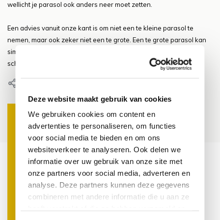
wellicht je parasol ook anders neer moet zetten.
Een advies vanuit onze kant is om niet een te kleine parasol te
nemen, maar ook zeker niet een te grote. Een te grote parasol kan
simpelweg in de weg staan en een te groot deel van de tuin met
schaduw bedekken.
Delen
Deze website maakt gebruik van cookies
We gebruiken cookies om content en
advertenties te personaliseren, om functies
voor social media te bieden en om ons
Door roos, 15 april 2019
Door Roos, 15 april 2019
websiteverkeer te analyseren. Ook delen we
ones
Duurzaamheid als nieuwe
Het gebruik van
informatie over uw gebruik van onze site met
standaard in de tuin
steigerhout in de t
onze partners voor social media, adverteren en
er
karakter, eenvoud
analyse. Deze partners kunnen deze gegevens
Lees meer
veelzijdigheid
combineren met andere informatie die u aan ze
heeft verstrekt of die ze hebben verzameld op
Lees meer