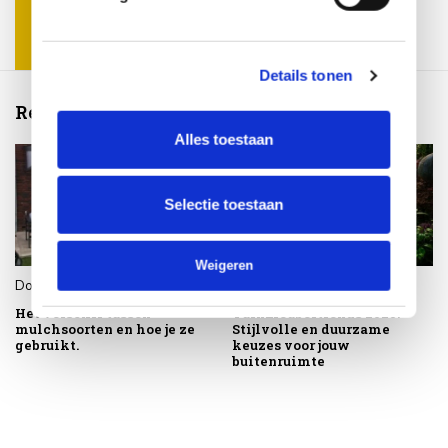
Details tonen
Recente artikelen
Alles toestaan
Selectie toestaan
Weigeren
Door
Roos
,
29 januari 2026
Door
Roos
,
31 januari 2025
Het verschil tussen
Tuinmeubeltrends 2025:
mulchsoorten en hoe je ze
Stijlvolle en duurzame
gebruikt.
keuzes voor jouw
buitenruimte