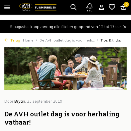
{!!% include 'snippets/cta.rain' %!!}
0
9 augustus koopzondag alle filialen geopend van 12 tot 17 uur
Terug
Home
De AVH outlet dag is voor herh...
Tips & tricks
Door
Bryan
, 23 september 2019
De AVH outlet dag is voor herhaling
vatbaar!