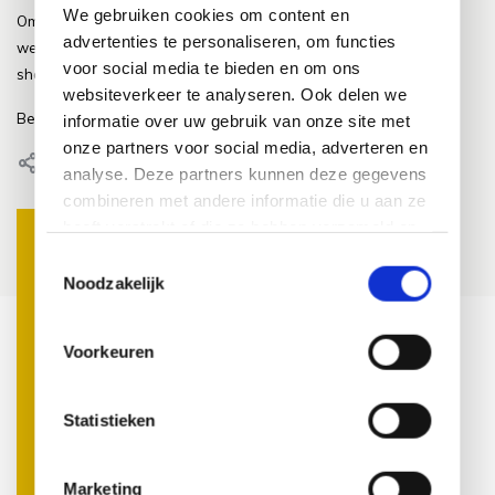
We gebruiken cookies om content en
Om toch nog een beetje in de sfeer te blijven gaan we deze hele
advertenties te personaliseren, om functies
week nog onze outlet prijzen hanteren. Deze kunt u in onze
voor social media te bieden en om ons
showroom herkennen door de gele prijskaarten.
websiteverkeer te analyseren. Ook delen we
Bedankt voor de gezelligheid!
informatie over uw gebruik van onze site met
onze partners voor social media, adverteren en
Delen
analyse. Deze partners kunnen deze gegevens
combineren met andere informatie die u aan ze
heeft verstrekt of die ze hebben verzameld op
basis van uw gebruik van hun services.
Toestemmingsselectie
Noodzakelijk
Door roos, 23 september 2019
Door Roos, 23 september 2
ones
Duurzaamheid als nieuwe
Het gebruik van
Voorkeuren
standaard in de tuin
steigerhout in de t
er
karakter, eenvoud
Lees meer
veelzijdigheid
Statistieken
Lees meer
Marketing