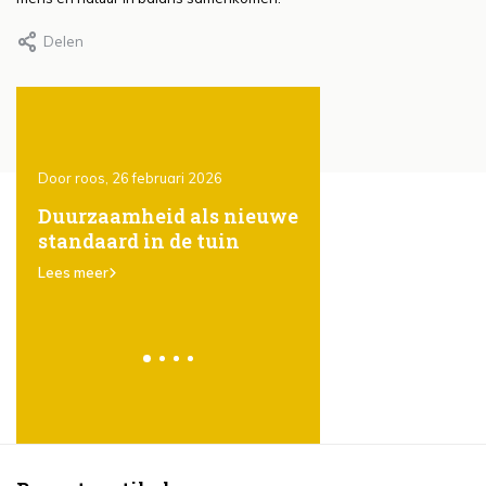
Delen
Door roos, 26 februari 2026
Door Roos, 26 februari 202
ones
Duurzaamheid als nieuwe
Het gebruik van
standaard in de tuin
steigerhout in de t
er
karakter, eenvoud
Lees meer
veelzijdigheid
Lees meer