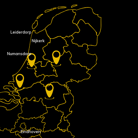
Leiderdorp
Nijkerk
Numansdorp
Eindhoven