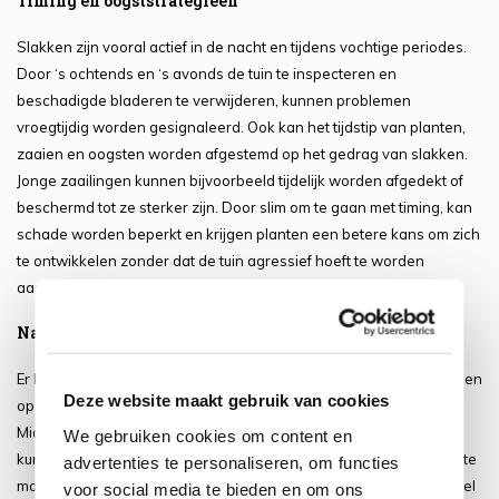
Timing en oogststrategieën
Slakken zijn vooral actief in de nacht en tijdens vochtige periodes.
Door ‘s ochtends en ‘s avonds de tuin te inspecteren en
beschadigde bladeren te verwijderen, kunnen problemen
vroegtijdig worden gesignaleerd. Ook kan het tijdstip van planten,
zaaien en oogsten worden afgestemd op het gedrag van slakken.
Jonge zaailingen kunnen bijvoorbeeld tijdelijk worden afgedekt of
beschermd tot ze sterker zijn. Door slim om te gaan met timing, kan
schade worden beperkt en krijgen planten een betere kans om zich
te ontwikkelen zonder dat de tuin agressief hoeft te worden
aangepakt.
Natuurlijke sprays en afweermiddelen
Er bestaan verschillende diervriendelijke sprays en afweermiddelen
Deze website maakt gebruik van cookies
op basis van natuurlijke ingrediënten die slakken ontmoedigen.
Middelen zoals knoflookextract, koffiedik of azijnoplossingen
We gebruiken cookies om content en
kunnen effectief zijn om slakken weg te houden, mits ze op de juiste
advertenties te personaliseren, om functies
manier en in kleine hoeveelheden worden toegepast. Het voordeel
voor social media te bieden en om ons