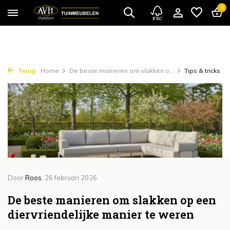
{!!% include 'snippets/cta.rain' %!!}
0
Terug
Home
De beste manieren om slakken o...
Tips & tricks
Door
Roos
, 26 februari 2026
De beste manieren om slakken op een
diervriendelijke manier te weren