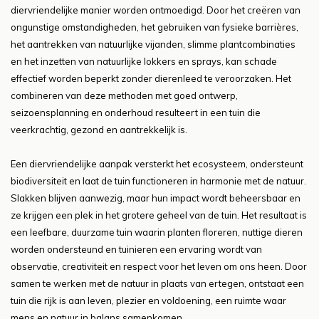
diervriendelijke manier worden ontmoedigd. Door het creëren van
ongunstige omstandigheden, het gebruiken van fysieke barrières,
het aantrekken van natuurlijke vijanden, slimme plantcombinaties
en het inzetten van natuurlijke lokkers en sprays, kan schade
effectief worden beperkt zonder dierenleed te veroorzaken. Het
combineren van deze methoden met goed ontwerp,
seizoensplanning en onderhoud resulteert in een tuin die
veerkrachtig, gezond en aantrekkelijk is.
Een diervriendelijke aanpak versterkt het ecosysteem, ondersteunt
biodiversiteit en laat de tuin functioneren in harmonie met de natuur.
Slakken blijven aanwezig, maar hun impact wordt beheersbaar en
ze krijgen een plek in het grotere geheel van de tuin. Het resultaat is
een leefbare, duurzame tuin waarin planten floreren, nuttige dieren
worden ondersteund en tuinieren een ervaring wordt van
observatie, creativiteit en respect voor het leven om ons heen. Door
samen te werken met de natuur in plaats van ertegen, ontstaat een
tuin die rijk is aan leven, plezier en voldoening, een ruimte waar
mens en natuur in balans samenkomen.