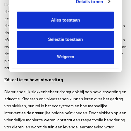
Details tonen
Het overkoepelende principe van slakkenbeheer in een
diervriendelijke tuin is het creëren van een gebalanceerd
ecosysteem. Slakken zijn onderdeel van de natuurlijke cyclus en
Alles toestaan
dienen een functie, maar het is mogelijk om hun impact te beperken
door de omstandigheden, plantenkeuze, natuurlijke vijanden en
Selectie toestaan
afweerstrategieën te combineren. Door te observeren hoe slakken
reageren op verschillende planten, structuren en microklimaten, kan
de tuinier gerichte aanpassingen doen. Het doel is een tuin waarin
Weigeren
planten beschermd zijn, nuttige dieren worden ondersteund en
natuurlijke processen intact blijven.
Educatie en bewustwording
Diervriendelijk slakkenbeheer draagt ook bij aan bewustwording en
educatie. Kinderen en volwassenen kunnen leren over het gedrag
van slakken, hun rol in het ecosysteem en hoe menselijke
interventies de natuurlijke balans beïnvloeden. Door slakken op een
vriendelijke manier te weren, ontstaat een respectvolle benadering
van dieren, en wordt de tuin een levende leeromgeving waar