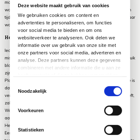
moet leren om ze niet te verstoren tijdens dat proces. Snoeien,
Deze website maakt gebruik van cookies
water geven, bemesten en verplanten hebben allemaal hun eigen
We gebruiken cookies om content en
tijd van het jaar en hun eigen reden. Hoe meer je leert luisteren naar
advertenties te personaliseren, om functies
wat de tuin nodig heeft, hoe meer je merkt dat het vanzelf gaat.
voor social media te bieden en om ons
Het Begrijpen van Groei en Terugval
websiteverkeer te analyseren. Ook delen we
informatie over uw gebruik van onze site met
Ieder tuin, hoe ervaren de tuinier ook is, kent momenten van
onze partners voor social media, adverteren en
mislukking. Een plant gaat dood, een zaailing komt niet op, een struik
analyse. Deze partners kunnen deze gegevens
bloeit minder dan verwacht. Voor beginners kan dit teleurstellend
combineren met andere informatie die u aan ze
zijn, maar in werkelijkheid hoort het bij tuinieren.
heeft verstrekt of die ze hebben verzameld op
Planten leven en daarmee sterven ze soms ook. Het belangrijkste is
basis van uw gebruik van hun services.
Toestemmingsselectie
dat je leert begrijpen waarom iets gebeurt. Een plant die in de
Noodzakelijk
verkeerde grond staat, te veel water krijgt of niet genoeg licht heeft,
zal laten zien dat hij het zwaar heeft.
Voorkeuren
Wanneer je leert kijken naar deze tekenen, ga je fouten zien als
aanwijzingen in plaats van mislukkingen.
Het mooiste van tuinieren is dat de natuur zichzelf blijft herstellen.
Statistieken
Een plant die terugsterft kan het jaar erop verrassend sterk