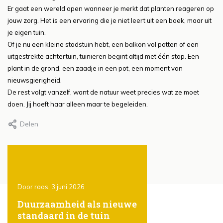
Er gaat een wereld open wanneer je merkt dat planten reageren op
jouw zorg. Het is een ervaring die je niet leert uit een boek, maar uit
je eigen tuin.
Of je nu een kleine stadstuin hebt, een balkon vol potten of een
uitgestrekte achtertuin, tuinieren begint altijd met één stap. Een
plant in de grond, een zaadje in een pot, een moment van
nieuwsgierigheid.
De rest volgt vanzelf, want de natuur weet precies wat ze moet
doen. Jij hoeft haar alleen maar te begeleiden.
Delen
Door roos, 3 juni 2026
Door Roos, 3 juni 2026
ones
Duurzaamheid als nieuwe
Het gebruik van
standaard in de tuin
steigerhout in de t