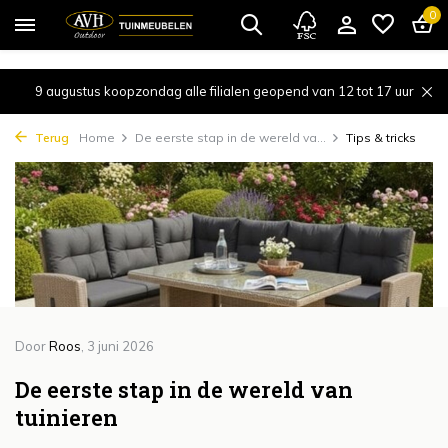
{!!% include 'snippets/cta.rain' %!!}
0
9 augustus koopzondag alle filialen geopend van 12 tot 17 uur
Terug
Home
De eerste stap in de wereld va...
Tips & tricks
Door
Roos
, 3 juni 2026
De eerste stap in de wereld van
tuinieren