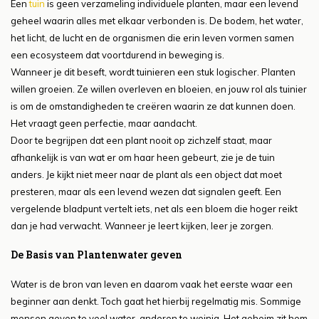
Een
tuin
is geen verzameling individuele planten, maar een levend
geheel waarin alles met elkaar verbonden is. De bodem, het water,
het licht, de lucht en de organismen die erin leven vormen samen
een ecosysteem dat voortdurend in beweging is.
Wanneer je dit beseft, wordt tuinieren een stuk logischer. Planten
willen groeien. Ze willen overleven en bloeien, en jouw rol als tuinier
is om de omstandigheden te creëren waarin ze dat kunnen doen.
Het vraagt geen perfectie, maar aandacht.
Door te begrijpen dat een plant nooit op zichzelf staat, maar
afhankelijk is van wat er om haar heen gebeurt, zie je de tuin
anders. Je kijkt niet meer naar de plant als een object dat moet
presteren, maar als een levend wezen dat signalen geeft. Een
vergelende bladpunt vertelt iets, net als een bloem die hoger reikt
dan je had verwacht. Wanneer je leert kijken, leer je zorgen.
De Basis van Plantenwater geven
Water is de bron van leven en daarom vaak het eerste waar een
beginner aan denkt. Toch gaat het hierbij regelmatig mis. Sommige
mensen geven te veel water, anderen te weinig. Het geheim zit hem