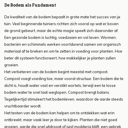
De Bodem als Fundament
De kwaliteit van de bodem bepaalt in grote mate het succes van je
tuin. Veel beginnende tuiniers richten zich vooral op wat er boven
de grond gebeurt, maar de echte magie speelt zich daaronder af.
Een gezonde bodem is luchtig, voedzaam en vol leven. Wormen,
bacteriën en schimmels werken voortdurend samen om organisch
materiaal af te breken en om te zetten in voeding voor planten. Hoe
beter dit systeem functioneert, hoe makkelijker je planten zullen
groeien.
Het verbeteren van de bodem begint meestal met compost.
Compost voegt voeding toe, maar vooral structuur. Een bodem die te
dicht is, houdt water vast en verstikt wortels, terwijl een te losse
bodem water te snel laat weglopen. Compost brengt balans.
Tegelijkertijd stimuleert het bodemleven, waardoor de aarde steeds
vruchtbaarder wordt.
Het testen van de bodem kan helpen om te ontdekken wat erin
ontbreekt, maar vaak leer je door te kijken. Planten die niet goed
groeien, aarde die snel uitdroogt of juist modderig blijft, een gebrek