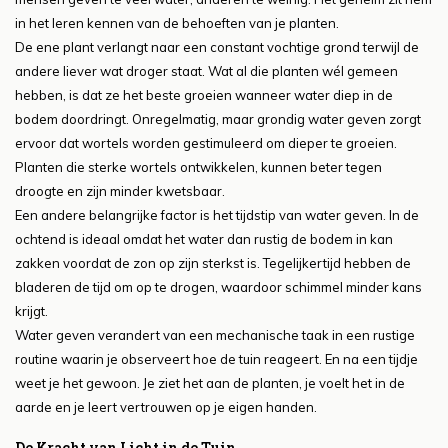
in het leren kennen van de behoeften van je planten.
De ene plant verlangt naar een constant vochtige grond terwijl de
andere liever wat droger staat. Wat al die planten wél gemeen
hebben, is dat ze het beste groeien wanneer water diep in de
bodem doordringt. Onregelmatig, maar grondig water geven zorgt
ervoor dat wortels worden gestimuleerd om dieper te groeien.
Planten die sterke wortels ontwikkelen, kunnen beter tegen
droogte en zijn minder kwetsbaar.
Een andere belangrijke factor is het tijdstip van water geven. In de
ochtend is ideaal omdat het water dan rustig de bodem in kan
zakken voordat de zon op zijn sterkst is. Tegelijkertijd hebben de
bladeren de tijd om op te drogen, waardoor schimmel minder kans
krijgt.
Water geven verandert van een mechanische taak in een rustige
routine waarin je observeert hoe de tuin reageert. En na een tijdje
weet je het gewoon. Je ziet het aan de planten, je voelt het in de
aarde en je leert vertrouwen op je eigen handen.
De Kracht van Licht in de Tuin