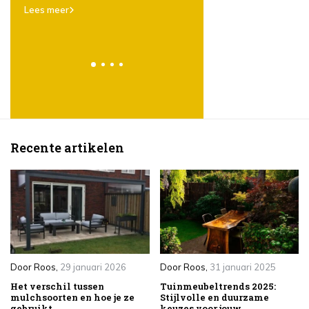
er
karakter, eenvoud
Lees meer
veelzijdigheid
Lees meer
Recente artikelen
Door
Roos
,
29 januari 2026
Door
Roos
,
31 januari 2025
Het verschil tussen
Tuinmeubeltrends 2025:
mulchsoorten en hoe je ze
Stijlvolle en duurzame
gebruikt.
keuzes voor jouw