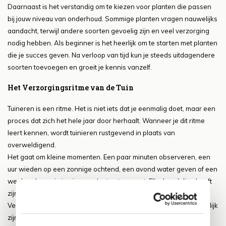
Daarnaast is het verstandig om te kiezen voor planten die passen
bij jouw niveau van onderhoud. Sommige planten vragen nauwelijks
aandacht, terwijl andere soorten gevoelig zijn en veel verzorging
nodig hebben. Als beginner is het heerlijk om te starten met planten
die je succes geven. Na verloop van tijd kun je steeds uitdagendere
soorten toevoegen en groeit je kennis vanzelf.
Het Verzorgingsritme van de Tuin
Tuineren is een ritme. Het is niet iets dat je eenmalig doet, maar een
proces dat zich het hele jaar door herhaalt. Wanneer je dit ritme
leert kennen, wordt tuinieren rustgevend in plaats van
overweldigend.
Het gaat om kleine momenten. Een paar minuten observeren, een
uur wieden op een zonnige ochtend, een avond water geven of een
weekend waarin je nieuwe planten toevoegt. Elke handeling heeft
zijn plek in het ritme van de tuin.
Verzorging draait om balans. Te veel aandacht kan net zo schadelijk
zijn als te weinig. Planten hebben tijd nodig om te groeien en je