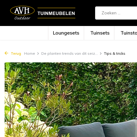
{!!% include 'snippets/cta.rain' %!!}
Loungesets
Tuinsets
Tuinst
Terug
Home
De planten trends van dit seiz...
Tips & tricks