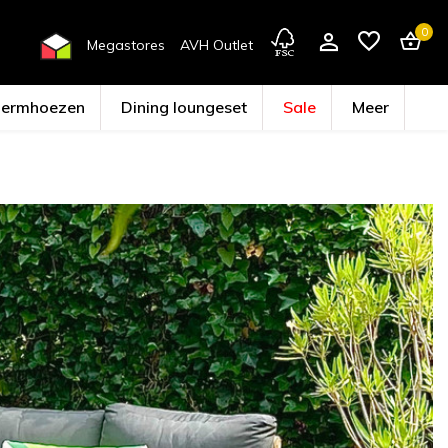
0
Megastores
AVH Outlet
hermhoezen
Dining loungeset
Sale
Meer
Account aanmaken