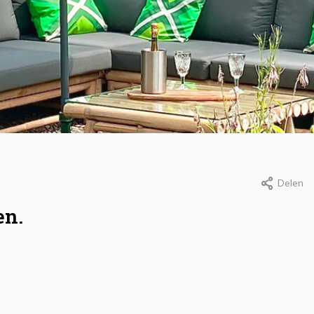
Delen
r Roos, 1 mei 2022
Door Roos, 1 mei 2022
et geheim achter een
Het creëren va
en.
ezond gazon: slim
leefzones in de 
ewateren
comfort, functi
en sfeer
s meer
Lees meer