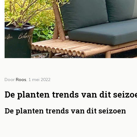
Door
Roos
, 1 mei 2022
Doo
H
De planten trends van dit seizo
g
De planten trends van dit seizoen
b
Lee