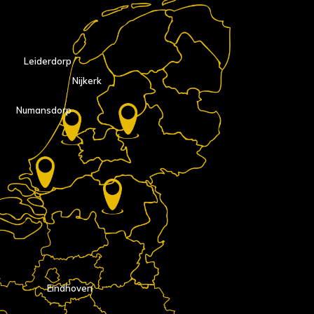
Leiderdorp
Nijkerk
Numansdorp
Eindhoven