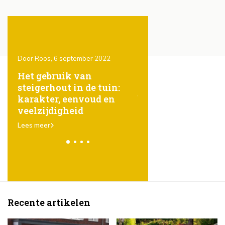
Door Roos, 6 september 2022
Door Roos, 6 september 20
ht
Het gebruik van
Het geheim achter
steigerhout in de tuin:
gezond gazon: sli
e
karakter, eenvoud en
bewateren
veelzijdigheid
Lees meer
Lees meer
Recente artikelen