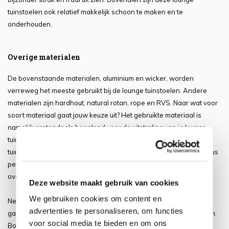
tuinstoelen ook relatief makkelijk schoon te maken en te
onderhouden.
Overige materialen
De bovenstaande materialen, aluminium en wicker, worden
verreweg het meeste gebruikt bij de lounge tuinstoelen. Andere
materialen zijn hardhout, natural rotan, rope en RVS. Naar wat voor
soort materiaal gaat jouw keuze uit? Het gebruikte materiaal is
namelijk grotendeels bepalend voor de uitstraling van je lounge
tuinstoelen. De gewenste situatie is uiteraard dat de lounge
tuinstoelen perfect in je tuin passen. Daarbij moeten de stoelen dus
perfect passen bij bijvoorbeeld de uitstraling van je eettafel of
overig tuinmeubilair.
Deze website maakt gebruik van cookies
We gebruiken cookies om content en
Neem gerust een kijkje in ons uitgebreide assortiment. Wij
advertenties te personaliseren, om functies
garanderen je de laagste prijs garantie voor de lounge tuinstoelen.
voor social media te bieden en om ons
Bovendien leveren wij deze tuinstoelen gratis thuis bij je af.