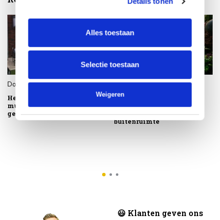
Details tonen
Alles toestaan
Selectie toestaan
Door
Roos
,
29 januari 2026
Door
Roos
,
31 januari 2025
Weigeren
Het verschil tussen
Tuinmeubeltrends 2025:
mulchsoorten en hoe je ze
Stijlvolle en duurzame
gebruikt.
keuzes voor jouw
buitenruimte
😃 Klanten geven ons