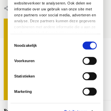
websiteverkeer te analyseren. Ook delen we
Delen
informatie over uw gebruik van onze site met
onze partners voor social media, adverteren en
analyse. Deze partners kunnen deze gegevens
combineren met andere informatie die u aan ze
heeft verstrekt of die ze hebben verzameld op
basis van uw gebruik van hun services.
Door roos, 30 april 2019
Door Roos, 30 april 2019
Toestemmingsselectie
Noodzakelijk
ones
Duurzaamheid als nieuwe
Het gebruik van
standaard in de tuin
steigerhout in de t
er
karakter, eenvoud
Voorkeuren
Lees meer
veelzijdigheid
Lees meer
Statistieken
Marketing
Recente artikelen