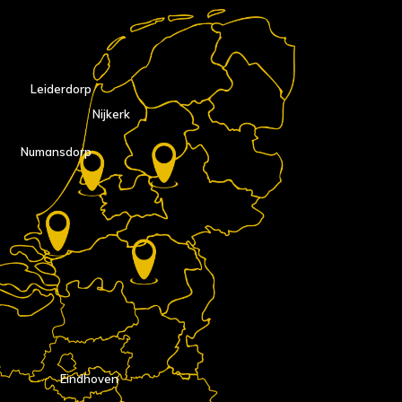
Leiderdorp
Nijkerk
Numansdorp
Eindhoven