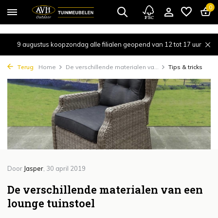
{!!% include 'snippets/cta.rain' %!!}
0
9 augustus koopzondag alle filialen geopend van 12 tot 17 uur
Terug
Home
De verschillende materialen va...
Tips & tricks
Door
Jasper
, 30 april 2019
De verschillende materialen van een
lounge tuinstoel