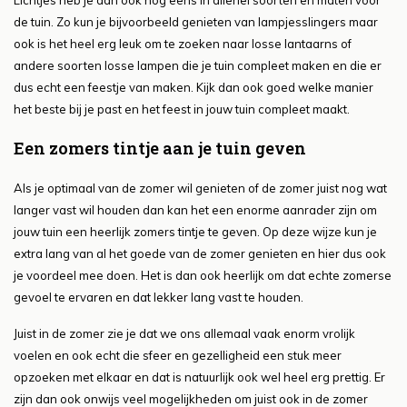
Lichtjes heb je dan ook nog eens in allerlei soorten en maten voor
de tuin. Zo kun je bijvoorbeeld genieten van lampjesslingers maar
ook is het heel erg leuk om te zoeken naar losse lantaarns of
andere soorten losse lampen die je tuin compleet maken en die er
dus echt een feestje van maken. Kijk dan ook goed welke manier
het beste bij je past en het feest in jouw tuin compleet maakt.
Een zomers tintje aan je tuin geven
Als je optimaal van de zomer wil genieten of de zomer juist nog wat
langer vast wil houden dan kan het een enorme aanrader zijn om
jouw tuin een heerlijk zomers tintje te geven. Op deze wijze kun je
extra lang van al het goede van de zomer genieten en hier dus ook
je voordeel mee doen. Het is dan ook heerlijk om dat echte zomerse
gevoel te ervaren en dat lekker lang vast te houden.
Juist in de zomer zie je dat we ons allemaal vaak enorm vrolijk
voelen en ook echt die sfeer en gezelligheid een stuk meer
opzoeken met elkaar en dat is natuurlijk ook wel heel erg prettig. Er
zijn dan ook onwijs veel mogelijkheden om juist ook in de zomer