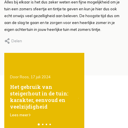
Alles bij elkaar is het dus zeker weten een fijne mogelijkheid om je
tuin een zomers sfeertje en tintje te geven en kun je hier dus ook
echt onwijs veel gezelligheid aan beleven. De hoogste tijd dus om
aan de slag te gaan en te zorgen voor een heerlijke zomer in je
eigen achtertuin in jouw heerlijke tuin met zomers tintje.
Delen
Door Roos, 17 juli 2024
Door Roos, 17 juli 2024
ht
Het gebruik van
Het geheim achter
steigerhout in de tuin:
gezond gazon: sli
e
karakter, eenvoud en
bewateren
veelzijdigheid
Lees meer
Lees meer