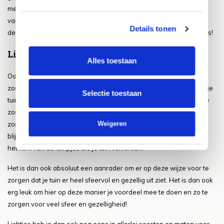
mee doen. Aan het einde van de zomer zijn je gewassen dan ook
vaak klaar om geoogst te worden en kun jij dus ook nog heel lang
Details tonen
de heerlijke smaken van de zomer proeven. Als dat geen feestje is!
Lichtjes voor de gezelligheid
Alles toestaan
Ook de echte sfeerverlichting mag niet ontbreken in een tuin in
zomerse sferen. Ze geven dan ook vaak net dat beetje extra aan je
Selectie toestaan
tuin wat je dus niet wil missen. Het is dan ook heerlijk om juist in de
zomer te genieten van deze lichtjes en zo dus een heerlijke lange
Weigeren
zomeravond te beleven. Je kan op deze wijze dan ook tot laat
blijven zitten buiten en de ondergaande zon gaat gewoon over in
het licht van de lampjes die je tuin verlichten.
Het is dan ook absoluut een aanrader om er op deze wijze voor te
zorgen dat je tuin er heel sfeervol en gezellig uit ziet. Het is dan ook
erg leuk om hier op deze manier je voordeel mee te doen en zo te
zorgen voor veel sfeer en gezelligheid!