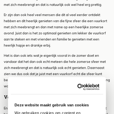
met zich meebrengt en dat is natuurlijk ook wel heel erg prettig.
Er zijn dan ook heel veel mensen die dit al veel eerder ontdekt
hebben en dit heerlijk genieten van die fijne sfeer die een vuurkort
met zich meebrengt en dan met name op een heerlijke zomerse
avond. Juist dan is het zo optimaal genieten om lekker de vuurkorf
aan te steken en met vrienden en familie te genieten met een
heerlijk hapje en drankje erbij.
Het is dan ook iets wat je eigenlijk vooral in de zomer doet en
vandaar dat het dan ook echt meteen die hele zomerse sfeer met
zich meebrengt en dat is natuurlijk ook echt genieten. Daarnaast
zien we dus ook dat je juist met een vuurkorf echt die sfeer kunt
beleven van een heerlijke zomerse avond waarbij het nog heel lang
warm blijft en de temperaturen maar niet lijken te zakken.
Verbouw je eigen soorten groente en fruit
Deze website maakt gebruik van cookies
En dan nog iets wat echt zomers aandoet. Druivenstruiken vol met
We gebruiken cookies om content en