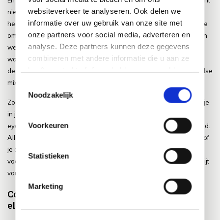
En dan hebben we nog een hele leuke optie klaar staan die wellicht
websiteverkeer te analyseren. Ook delen we
niet bij iedereen even bekend of geliefd is maar die dus zeker wel
informatie over uw gebruik van onze site met
heel veel sfeer en stijl aan je tuin toe kan voegen, namelijk de optie
onze partners voor social media, adverteren en
om verschillende materialen in een meubel te combineren. Dit zien
analyse. Deze partners kunnen deze gegevens
we gelukkig de laatste tijd steeds vaker en is dan ook werkelijk
combineren met andere informatie die u aan ze
waar heel erg leuk om te zien. Op deze wijze zie je namelijk dat
heeft verstrekt of die ze hebben verzameld op
deze verschillende materialen met elkaar een hele leuke en speelse
basis van uw gebruik van hun services.
mix vormen.
Toestemmingsselectie
Noodzakelijk
Zo krijg je dus hele speciale en bijzondere meubelen die het plaatje
in je tuin dan ook echt compleet maken. Ook heb je zo een echte
Voorkeuren
eyecatcher te pakken en ook dat is zeker weten een feestje waard.
Alles bij elkaar dus meer dan voldoende reden om eens te kijken of
je ook een tuinset kunt vinden met een combinatie van materialen
Statistieken
voor bij jou in de tuin we weten dan ook zeker dat je daar geen spijt
van gaat krijgen.
Marketing
Combineer verschillende meubelen met
elkaar in een set