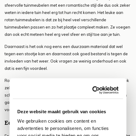
sfeervolle tuinmeubelen met een romantische stijl die dus ook zeker
weten in iedere tuin heel erg tot hun recht komen. Het leuke aan
rotan tuinmeubelen is dat ze bij heel veel verschillende
tuinmeubelen passen en zo het plaatje compleet maken. Ze voegen
dan ook echt meteen heel erg veel sfeer en stijl toe aan je tuin.
Daarnaast is het ook nog eens een duurzaam materiaal dat wel
tegen een stootje kan en daarnaast ook goed bestand is tegen de
invloeden van het weer. Ook vragen ze weinig onderhoud en ook
dat is een fijn voordeel.
Rotan tuinmeubelen passen ook bij bijna iedere stijl en zijn dan ook
zeker weten een fijne optie voor in je tuin. Wel moet je ze goed
schoon houden omdat er nogal snel vuil tussen de openingen kan
gaan zitten maar als je dit met regelmaat doet kun je er zeker je
voordeel mee doen!
Deze website maakt gebruik van cookies
We gebruiken cookies om content en
Een combinatie van materialen
advertenties te personaliseren, om functies
voor social media te bieden en om ons