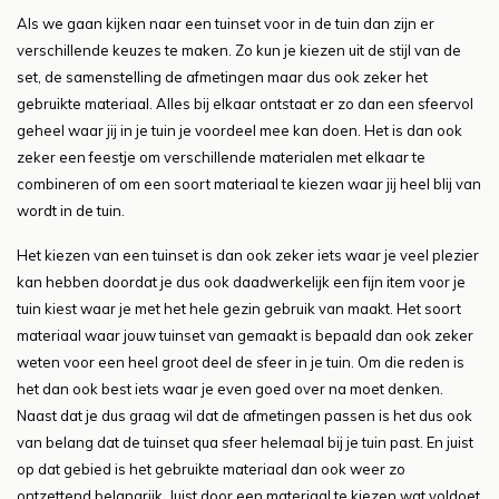
Als we gaan kijken naar een tuinset voor in de tuin dan zijn er
verschillende keuzes te maken. Zo kun je kiezen uit de stijl van de
set, de samenstelling de afmetingen maar dus ook zeker het
gebruikte materiaal. Alles bij elkaar ontstaat er zo dan een sfeervol
geheel waar jij in je tuin je voordeel mee kan doen. Het is dan ook
zeker een feestje om verschillende materialen met elkaar te
combineren of om een soort materiaal te kiezen waar jij heel blij van
wordt in de tuin.
Het kiezen van een tuinset is dan ook zeker iets waar je veel plezier
kan hebben doordat je dus ook daadwerkelijk een fijn item voor je
tuin kiest waar je met het hele gezin gebruik van maakt. Het soort
materiaal waar jouw tuinset van gemaakt is bepaald dan ook zeker
weten voor een heel groot deel de sfeer in je tuin. Om die reden is
het dan ook best iets waar je even goed over na moet denken.
Naast dat je dus graag wil dat de afmetingen passen is het dus ook
van belang dat de tuinset qua sfeer helemaal bij je tuin past. En juist
op dat gebied is het gebruikte materiaal dan ook weer zo
ontzettend belangrijk. Juist door een materiaal te kiezen wat voldoet