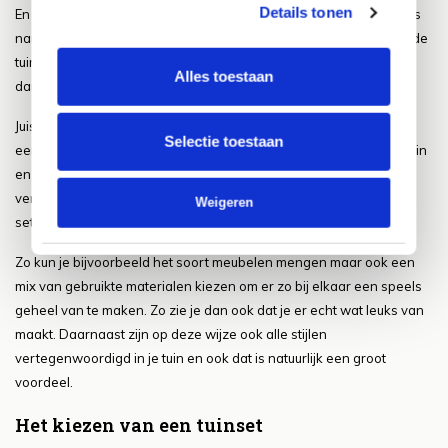
Details tonen
En dan hebben we nog een hele leuke tip voor je klaarstaan, het is
namelijk heel handig en vooral ook leuk en speels om verschillende
tuinmeubelen binnen een set met elkaar te combineren zo krijg je
Alles toestaan
dan ook een heel leuk geheel wat werkelijk overal bij past.
Juist doordat je dan verschillende meubelen en materialen binnen
Selectie toestaan
een set hebt weet je ook meteen dat de set overal bij past in de tuin
en ook dat is natuurlijk een feestje. Het combineren van
verschillende soorten meubelen met elkaar en ze met elkaar een
Weigeren
set laten vormen s dan ook zeker een goed idee.
Zo kun je bijvoorbeeld het soort meubelen mengen maar ook een
mix van gebruikte materialen kiezen om er zo bij elkaar een speels
geheel van te maken. Zo zie je dan ook dat je er echt wat leuks van
maakt. Daarnaast zijn op deze wijze ook alle stijlen
vertegenwoordigd in je tuin en ook dat is natuurlijk een groot
voordeel.
Het kiezen van een tuinset