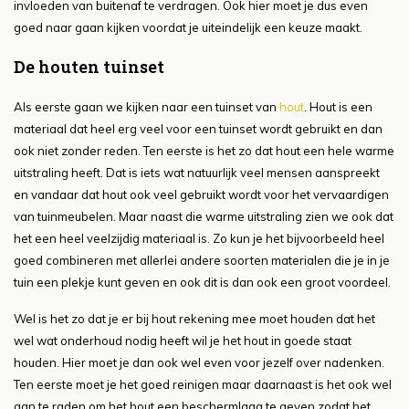
invloeden van buitenaf te verdragen. Ook hier moet je dus even
goed naar gaan kijken voordat je uiteindelijk een keuze maakt.
De houten tuinset
Als eerste gaan we kijken naar een tuinset van
hout
. Hout is een
materiaal dat heel erg veel voor een tuinset wordt gebruikt en dan
ook niet zonder reden. Ten eerste is het zo dat hout een hele warme
uitstraling heeft. Dat is iets wat natuurlijk veel mensen aanspreekt
en vandaar dat hout ook veel gebruikt wordt voor het vervaardigen
van tuinmeubelen. Maar naast die warme uitstraling zien we ook dat
het een heel veelzijdig materiaal is. Zo kun je het bijvoorbeeld heel
goed combineren met allerlei andere soorten materialen die je in je
tuin een plekje kunt geven en ook dit is dan ook een groot voordeel.
Wel is het zo dat je er bij hout rekening mee moet houden dat het
wel wat onderhoud nodig heeft wil je het hout in goede staat
houden. Hier moet je dan ook wel even voor jezelf over nadenken.
Ten eerste moet je het goed reinigen maar daarnaast is het ook wel
aan te raden om het hout een beschermlaag te geven zodat het