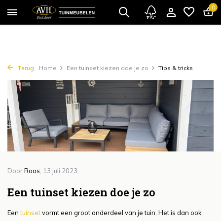
{!!% include 'snippets/cta.rain' %!!}
0
Terug
Home
Een tuinset kiezen doe je zo
Tips & tricks
Door
Roos
, 13 juli 2023
Een tuinset kiezen doe je zo
Een
tuinset
vormt een groot onderdeel van je tuin. Het is dan ook