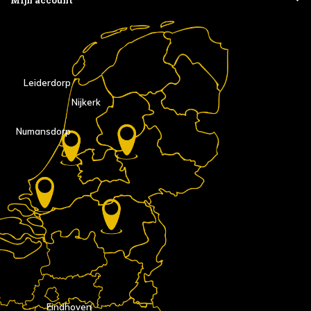
Leiderdorp
Nijkerk
Numansdorp
Eindhoven