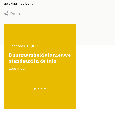
gelukkig mee bent!
Delen
Door roos, 13 juli 2023
Door Roos, 13 juli 2023
ones
Duurzaamheid als nieuwe
Het gebruik van
standaard in de tuin
steigerhout in de t
er
karakter, eenvoud
Lees meer
veelzijdigheid
Lees meer