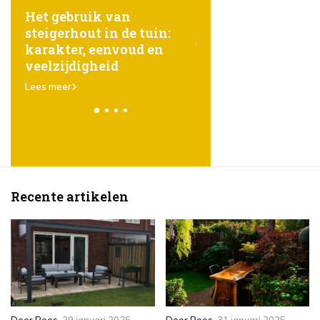
ht
Het gebruik van
Het geheim achter
steigerhout in de tuin:
gezond gazon: sli
e
karakter, eenvoud en
bewateren
veelzijdigheid
Lees meer
Lees meer
Recente artikelen