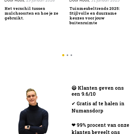
Door
Roos
,
29 januari 2026
Door
Roos
,
31 januari 2025
Het verschil tussen
Tuinmeubeltrends 2025:
mulchsoorten en hoe je ze
Stijlvolle en duurzame
gebruikt.
keuzes voor jouw
buitenruimte
😃 Klanten geven ons
een 9.6/10
✔
Gratis af te halen in
Numansdorp
❤ 99% procent van onze
klanten beveelt ons