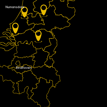
Numansdorp
Eindhoven