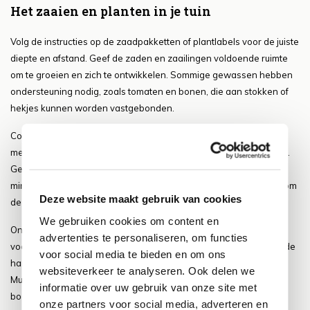
Het zaaien en planten in je tuin
Volg de instructies op de zaadpakketten of plantlabels voor de juiste
diepte en afstand. Geef de zaden en zaailingen voldoende ruimte
om te groeien en zich te ontwikkelen. Sommige gewassen hebben
ondersteuning nodig, zoals tomaten en bonen, die aan stokken of
hekjes kunnen worden vastgebonden.
Consistentie is de sleutel bij het water geven van je moestuin. De
meeste groenten hebben ongeveer 2,5 cm water per week nodig.
Geef bij voorkeur 's ochtends water om verdamping te
minimaliseren en schimmelziekten te voorkomen. Gebruik mulch om
Deze website maakt gebruik van cookies
de bodem vochtig te houden en onkruid te onderdrukken.
We gebruiken cookies om content en
Onkruid kan concurreren met je groenten om water, licht en
advertenties te personaliseren, om functies
voedingsstoffen. Wieden is daarom essentieel. Trek onkruid met de
voor social media te bieden en om ons
hand uit of gebruik een schoffel om de wortels los te maken.
websiteverkeer te analyseren. Ook delen we
Mulchen helpt ook om de groei van onkruid te verminderen en de
informatie over uw gebruik van onze site met
bodemvochtigheid te behouden.
onze partners voor social media, adverteren en