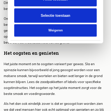
Dit helpt ook bij het bevorderen van een gezonde groei en een
betere opbrengst.
Selectie toestaan
Om de bodem gezond te houden en ziekten te voorkomen, is het
belangrijk om wisselteelt toe te passen. Dit betekent dat je
Weigeren
gewassen elk jaar op een andere plek plant. Dit helpt om de
opbouw van ziekten en plagen in de bodem te verminderen en
bevordert de vruchtbaarheid van de grond.
Het oogsten en genieten
Het juiste moment om te oogsten varieert per gewas. Sla en
spinazie kunnen bijvoorbeeld al jong geoogst worden voor een
malsere smaak, terwijl wortelen en bieten wat langer in de grond
kunnen blijven. Lees de zaadpakketten of labels voor specifieke
oogstinstructies. Het oogsten op het juiste moment zorgt voor de
beste smaak en voedingswaarde.
Als het dan ook eindelijk zover is dat er geoogst kan worden zien
we dat veel mensen hier ook echt optimaal van genieten en zo blij