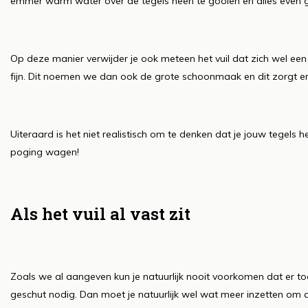
emmer warm water over de tegels heen te gooien en alles even 
Op deze manier verwijder je ook meteen het vuil dat zich wel een 
fijn. Dit noemen we dan ook de grote schoonmaak en dit zorgt er 
Uiteraard is het niet realistisch om te denken dat je jouw tegels 
poging wagen!
Als het vuil al vast zit
Zoals we al aangeven kun je natuurlijk nooit voorkomen dat er toch
geschut nodig. Dan moet je natuurlijk wel wat meer inzetten om