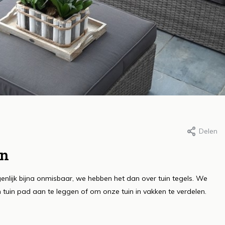
Delen
r Roos, 10 januari 2023
Door Roos, 10 januari 2023
et creëren van
Het belang van
on
efzones in de tuin:
voor je moestui
igenlijk bijna onmisbaar, we hebben het dan over tuin tegels. We
omfort, functionaliteit
sleutel tot een
tuin pad aan te leggen of om onze tuin in vakken te verdelen.
n sfeer
groei
s meer
Lees meer