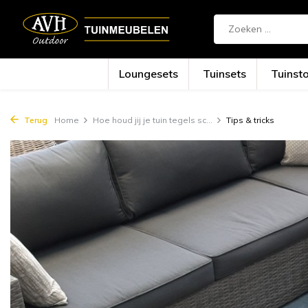
{!!% include 'snippets/cta.rain' %!!}
Loungesets
Tuinsets
Tuinst
Terug
Home
Hoe houd jij je tuin tegels sc...
Tips & tricks