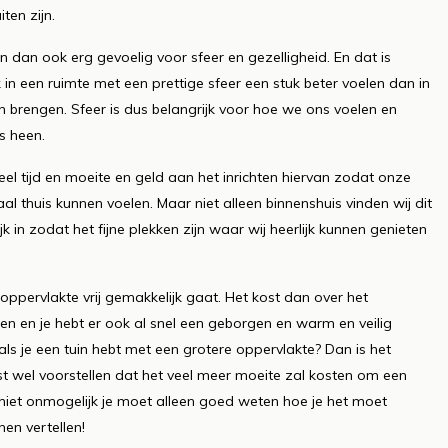
ten zijn.
an ook erg gevoelig voor sfeer en gezelligheid. En dat is
 in een ruimte met een prettige sfeer een stuk beter voelen dan in
 brengen. Sfeer is dus belangrijk voor hoe we ons voelen en
s heen.
l tijd en moeite en geld aan het inrichten hiervan zodat onze
al thuis kunnen voelen. Maar niet alleen binnenshuis vinden wij dit
k in zodat het fijne plekken zijn waar wij heerlijk kunnen genieten
e oppervlakte vrij gemakkelijk gaat. Het kost dan over het
ten en je hebt er ook al snel een geborgen en warm en veilig
als je een tuin hebt met een grotere oppervlakte? Dan is het
ast wel voorstellen dat het veel meer moeite zal kosten om een
r niet onmogelijk je moet alleen goed weten hoe je het moet
nen vertellen!