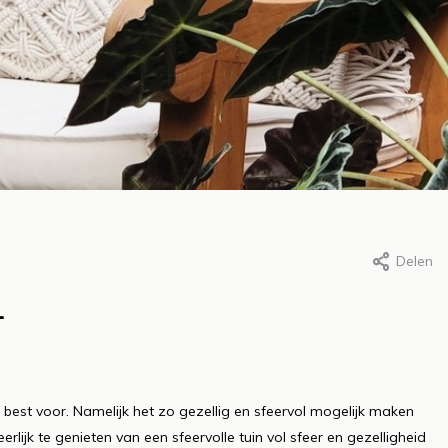
Delen
r Roos, 24 maart 2022
Door Roos, 24 maart 2022
et geheim achter een
Het creëren va
.
ezond gazon: slim
leefzones in de 
ewateren
comfort, functi
en sfeer
s meer
 best voor. Namelijk het zo gezellig en sfeervol mogelijk maken
Lees meer
rlijk te genieten van een sfeervolle tuin vol sfeer en gezelligheid