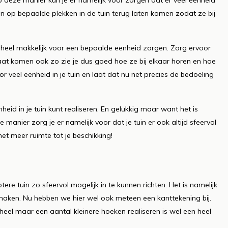
op deze manier kun je er namelijk voor zorgen dat er veel eenheid
leuren op bepaalde plekken in de tuin terug laten komen zodat ze bij
e heel makkelijk voor een bepaalde eenheid zorgen. Zorg ervoor
 laat komen ook zo zie je dus goed hoe ze bij elkaar horen en hoe
veel eenheid in je tuin en laat dat nu net precies de bedoeling
eid in je tuin kunt realiseren. En gelukkig maar want het is
e manier zorg je er namelijk voor dat je tuin er ook altijd sfeervol
met meer ruimte tot je beschikking!
re tuin zo sfeervol mogelijk in te kunnen richten. Het is namelijk
te maken. Nu hebben we hier wel ook meteen een kanttekening bij.
heel maar een aantal kleinere hoeken realiseren is wel een heel