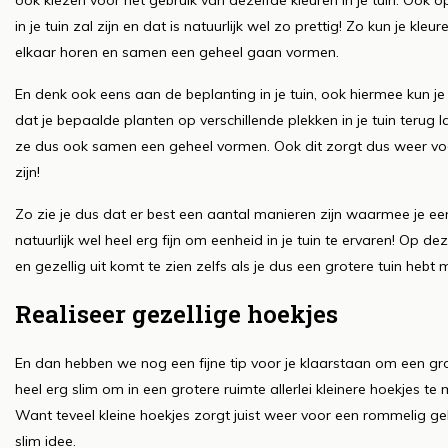
ook kiezen voor het gebruik van dezelfde kleuren in je tuin. Ook 
in je tuin zal zijn en dat is natuurlijk wel zo prettig! Zo kun je k
elkaar horen en samen een geheel gaan vormen.
En denk ook eens aan de beplanting in je tuin, ook hiermee kun j
dat je bepaalde planten op verschillende plekken in je tuin terug
ze dus ook samen een geheel vormen. Ook dit zorgt dus weer voor 
zijn!
Zo zie je dus dat er best een aantal manieren zijn waarmee je eenh
natuurlijk wel heel erg fijn om eenheid in je tuin te ervaren! Op dez
en gezellig uit komt te zien zelfs als je dus een grotere tuin hebt 
Realiseer gezellige hoekjes
En dan hebben we nog een fijne tip voor je klaarstaan om een grote
heel erg slim om in een grotere ruimte allerlei kleinere hoekjes 
Want teveel kleine hoekjes zorgt juist weer voor een rommelig ge
slim idee.