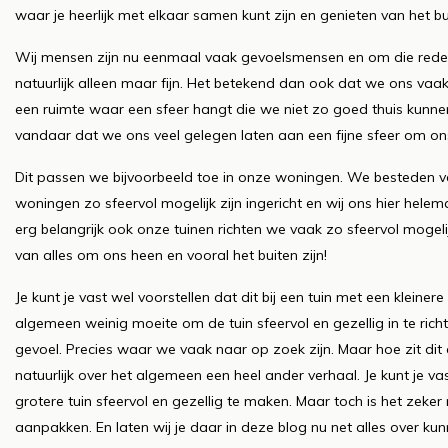
waar je heerlijk met elkaar samen kunt zijn en genieten van het bui
Wij mensen zijn nu eenmaal vaak gevoelsmensen en om die reden d
natuurlijk alleen maar fijn. Het betekend dan ook dat we ons vaak
een ruimte waar een sfeer hangt die we niet zo goed thuis kunnen
vandaar dat we ons veel gelegen laten aan een fijne sfeer om on
Dit passen we bijvoorbeeld toe in onze woningen. We besteden vee
woningen zo sfeervol mogelijk zijn ingericht en wij ons hier helema
erg belangrijk ook onze tuinen richten we vaak zo sfeervol mogelij
van alles om ons heen en vooral het buiten zijn!
Je kunt je vast wel voorstellen dat dit bij een tuin met een kleiner
algemeen weinig moeite om de tuin sfeervol en gezellig in te rich
gevoel. Precies waar we vaak naar op zoek zijn. Maar hoe zit dit 
natuurlijk over het algemeen een heel ander verhaal. Je kunt je v
grotere tuin sfeervol en gezellig te maken. Maar toch is het zeke
aanpakken. En laten wij je daar in deze blog nu net alles over kun