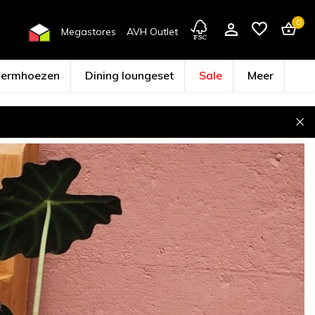
0
Megastores
AVH Outlet
hermhoezen
Dining loungeset
Sale
Meer
Account aanmaken