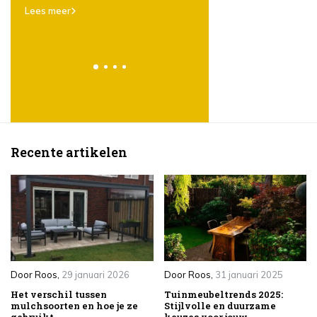
er
karakter, eenvoud
Lees meer
veelzijdigheid
Lees meer
Recente artikelen
Door
Roos
,
29 januari 2026
Door
Roos
,
31 januari 2025
Het verschil tussen
Tuinmeubeltrends 2025:
mulchsoorten en hoe je ze
Stijlvolle en duurzame