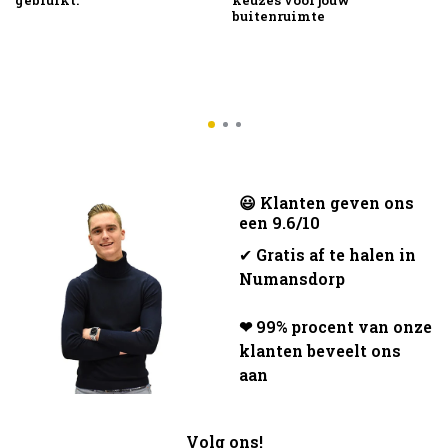
gebruikt.
keuzes voor jouw
buitenruimte
😃 Klanten geven ons
een 9.6/10
✔
Gratis af te halen in
Numansdorp
❤ 99% procent van onze
klanten beveelt ons
aan
Volg ons!