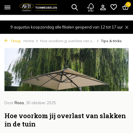
{!!% include 'snippets/cta.rain' %!!}
0
9 augustus koopzondag alle filialen geopend van 12 tot 17 uur
Terug
Home
Hoe voorkom jij overlast van s...
Tips & tricks
Door
Roos
, 30 oktober 2025
Hoe voorkom jij overlast van slakken
in de tuin