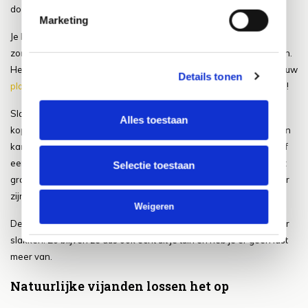
doeken regelmatig en vernietig de slakken.
Marketing
Je kunt de slakken ook echt in de weg gaan zitten door ervoor te
zorgen dat ze simpelweg niet meer verder je tuin in kunnen komen.
Het creëren van fysieke barrières kan voorkomen dat slakken bij uw
Details tonen
planten
komen. Dit kan dan ook zeker een hele goede manier zijn!
Slakken krijgen een kleine elektrische schok wanneer ze over
Alles toestaan
koper kruipen. Plaats kopertape rond plantenpotten of tuinbedden
kan dan ook echt een uitkomst bieden. Verbrijzelde eierschalen of
een ring van zand kunnen een barrière vormen waar slakken niet
Selectie toestaan
graag overheen kruipen. Ook dit kan dus een hele handige manier
zijn om slakken weg te houden.
Weigeren
Deze speciale korrels creëren een ondoordringbare barrière voor
slakken. Zo blijven ze dus ook echt uit je tuin en heb je er geen last
meer van.
Natuurlijke vijanden lossen het op