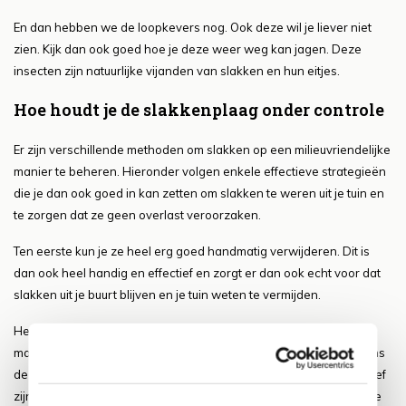
En dan hebben we de loopkevers nog. Ook deze wil je liever niet
zien. Kijk dan ook goed hoe je deze weer weg kan jagen. Deze
insecten zijn natuurlijke vijanden van slakken en hun eitjes.
Hoe houdt je de slakkenplaag onder controle
Er zijn verschillende methoden om slakken op een milieuvriendelijke
manier te beheren. Hieronder volgen enkele effectieve strategieën
die je dan ook goed in kan zetten om slakken te weren uit je tuin en
te zorgen dat ze geen overlast veroorzaken.
Ten eerste kun je ze heel erg goed handmatig verwijderen. Dit is
dan ook heel handig en effectief en zorgt er dan ook echt voor dat
slakken uit je buurt blijven en je tuin weten te vermijden.
Het handmatig verwijderen van slakken is een arbeidsintensieve
maar effectieve methode. Dit kan het beste gedaan worden tijdens
de vroege ochtend of late avond wanneer slakken het meest actief
zijn. Gebruik een zaklamp om de slakken te vinden en verzamel ze