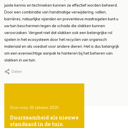
juiste kennis en technieken kunnen ze effectief worden beheerd.
Door een combinatie van handmatige verwijdering, vallen,
barrières, natuurlijke vijanden en preventieve maatregelen kunt u
uw tuin beschermen tegen de schade die slakken kunnen
veroorzaken. Vergeet niet dat slakken ook een belangrijke rol
spelen in het ecosysteem door het recyclen van organisch
materiaal en als voedsel voor andere dieren. Het is dus belangrijk
om een evenwichtige aanpak te hanteren bij het beheren van
slakken in uw tuin.
Delen
Door roos, 30 oktober 2025
Door Roos, 30 oktober 202
ones
Duurzaamheid als nieuwe
Het gebruik van
standaard in de tuin
steigerhout in de t