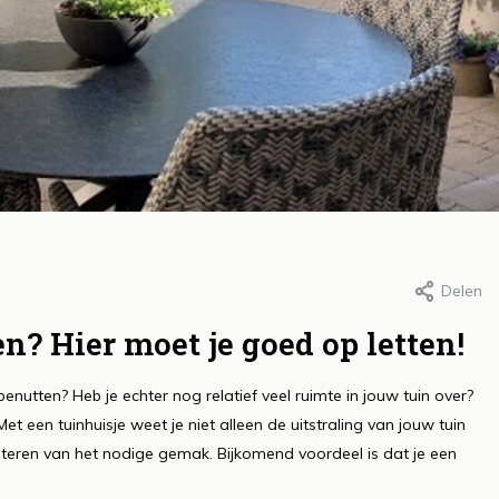
Delen
r Roos, 2 februari 2021
Door Roos, 2 februari 2021
et creëren van
Het belang van
? Hier moet je goed op letten!
efzones in de tuin:
voor je moestui
nutten? Heb je echter nog relatief veel ruimte in jouw tuin over?
omfort, functionaliteit
sleutel tot een
et een tuinhuisje weet je niet alleen de uitstraling van jouw tuin
n sfeer
groei
teren van het nodige gemak. Bijkomend voordeel is dat je een
s meer
Lees meer