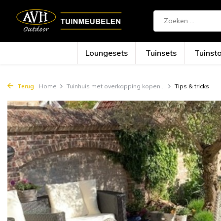
{!!% include 'snippets/cta.rain' %!!}
Loungesets
Tuinsets
Tuinst
Terug
Home
Tuinhuis met overkapping kopen...
Tips & tricks