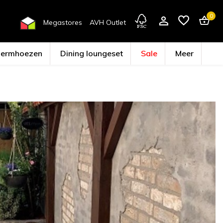
0
Megastores
AVH Outlet
hermhoezen
Dining loungeset
Sale
Meer
Account aanmaken