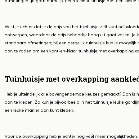
afmetingen. Je gaat namelijk géén klein tuinhuisje met een kleine
Wist je echter dat je de prijs van het tuinhuisje zelf kunt beïnvloed
ontwerpen, waardoor de prijs behoorlijk hoog uit gaat vallen. Je 
standaard afmetingen; bij een dergelijk tuinhuisje kun je mogelijk g
aan te raden om een kant-en-klaar tuinhuisje met overkapping aa
Tuinhuisje met overkapping aankle
Heb je uiteindelijk alle bovengenoemde keuzes gemaakt? Dan is h
aan te kleden. Zo kun je bijvoorbeeld in het tuinhuisje leuke gordi
een leuke manier aan kunt kleden.
Voor de overkapping heb je echter nog véél meer mogelijkheden. J