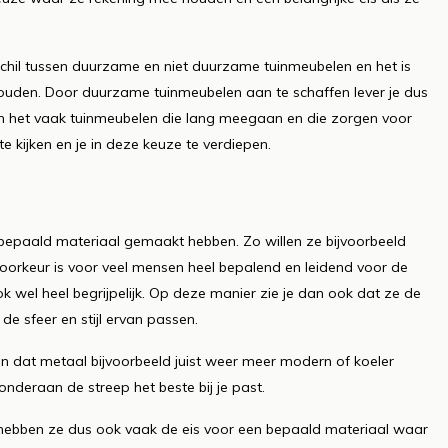
erschil tussen duurzame en niet duurzame tuinmeubelen en het is
ouden. Door duurzame tuinmeubelen aan te schaffen lever je dus
ijn het vaak tuinmeubelen die lang meegaan en die zorgen voor
e kijken en je in deze keuze te verdiepen.
bepaald materiaal gemaakt hebben. Zo willen ze bijvoorbeeld
voorkeur is voor veel mensen heel bepalend en leidend voor de
ook wel heel begrijpelijk. Op deze manier zie je dan ook dat ze de
de sfeer en stijl ervan passen.
en dat metaal bijvoorbeeld juist weer meer modern of koeler
nderaan de streep het beste bij je past.
hebben ze dus ook vaak de eis voor een bepaald materiaal waar