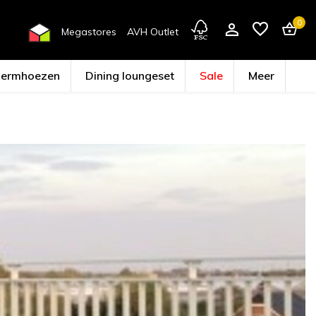
0
Megastores
AVH Outlet
hermhoezen
Dining loungeset
Sale
Meer
Account aanmaken