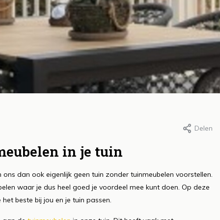
Delen
r Roos, 4 april 2024
Door Roos, 4 april 2024
et geheim achter een
Het creëren va
meubelen in je tuin
ezond gazon: slim
leefzones in de 
 ons dan ook eigenlijk geen tuin zonder tuinmeubelen voorstellen.
ewateren
comfort, functi
ubelen waar je dus heel goed je voordeel mee kunt doen. Op deze
en sfeer
s meer
het beste bij jou en je tuin passen.
Lees meer