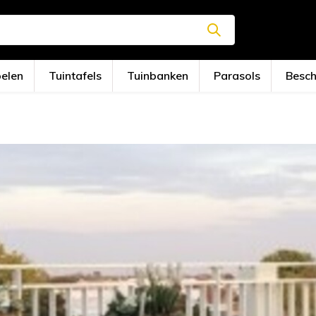
oelen
Tuintafels
Tuinbanken
Parasols
Besc