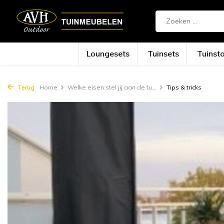
{!!% include 'snippets/cta.rain' %!!}
Loungesets
Tuinsets
Tuinst
Terug
Home
Welke eisen stel jij aan de tu...
Tips & tricks