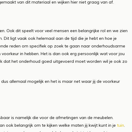
emaakt van dit materiaal en wijken hier niet graag van af.
n. Ook dit speelt voor veel mensen een belangrijke rol en we zien
Dit ligt vaak ook helemaal aan de tijd die je hebt en hoe je
oende reden om specifiek op zoek te gaan naar onderhoudsarme
 voorkeur in hebben. Het is dan ook erg persoonlijk wat voor jou
l vaak dat het onderhoud goed uitgevoerd moet worden wil je ook zo
s dus allemaal mogelijk en het is maar net waar jij de voorkeur
sbaar is namelijk die voor de afmetingen van de meubelen.
n ook belangrijk om te kijken welke maten jij kwijt kunt in je
tuin
.