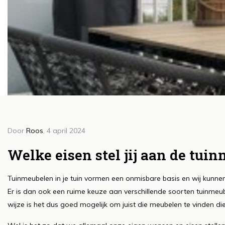
Door
Roos
, 4 april 2024
Doo
H
Welke eisen stel jij aan de tuin
g
Tuinmeubelen in je tuin vormen een onmisbare basis en wij kunnen
b
Er is dan ook een ruime keuze aan verschillende soorten tuinme
Lee
wijze is het dus goed mogelijk om juist die meubelen te vinden die 