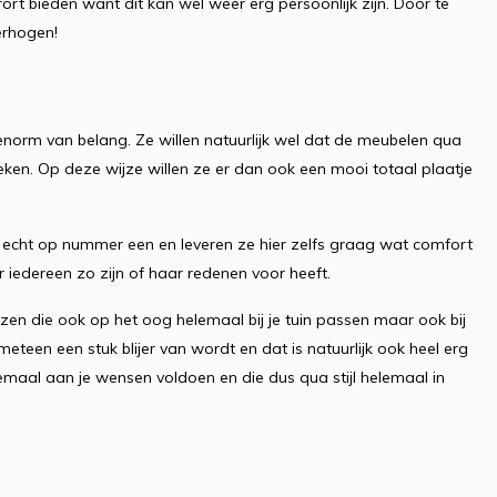
rt bieden want dit kan wel weer erg persoonlijk zijn. Door te
erhogen!
enorm van belang. Ze willen natuurlijk wel dat de meubelen qua
reken. Op deze wijze willen ze er dan ook een mooi totaal plaatje
k echt op nummer een en leveren ze hier zelfs graag wat comfort
ar iedereen zo zijn of haar redenen voor heeft.
iezen die ook op het oog helemaal bij je tuin passen maar ook bij
meteen een stuk blijer van wordt en dat is natuurlijk ook heel erg
lemaal aan je wensen voldoen en die dus qua stijl helemaal in