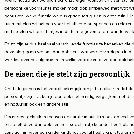
Wel is het zo dat we allemaal onze eigen wensen en eisen stelle
persoonlijke voorkeur te maken maar ook simpelweg met wat we 
gebruiken, welke functie we dus graag terug zien in onze tuin. Hier
tuinmeubelen wil hebben voor het ultieme ontspannen en relaxen z
met stoelen wil om etentjes in de tuin te geven of om aan te wer
En zo zijn er dus heel veel verschillende functies te bedenken die
deze blog gaan we ons dan ook eens wat verder verdiepen in deze
worden over het algemeen en welke voordelen deze dan ook heb
De eisen die je stelt zijn persoonlijk
Om te beginnen is het vooral belangrijk om je te realiseren dat de e
persoonlijk zijn. Dit kun je dan ook niet handig vergelijken met
en natuurlijk ook een andere stijl.
Daarnaast gebruiken mensen de ruimte in hun tuin ook op veel ve
en speelt deze dan ook een hele sociale rol, de ander heeft als ho
centraal. En weer een ander vindt het vooral heel erg prettig om le