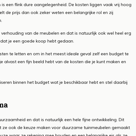
 een flink dure aangelegenheid. De kosten liggen vaak vrij hoog
lt de prijs dan ook zeker weten een belangrijke rol en zij
n.
t verhouding van de meubelen en dat is natuurlijk ook wel heel erg
r dat je een goede koop hebt gedaan.
n te letten en om in het meest ideale geval zelf een budget te
e alvast een fijn beeld hebt van de kosten die je kunt maken en
liseren binnen het budget wat je beschikbaar hebt en stel daarbij
ema
aamheid en dat is natuurlijk een hele fijne ontwikkeling. Dit
at ze ook de keuze maken voor duurzame tuinmeubelen gemaakt
euze waar ze rekening mee houden en een belangrijke eis als ze