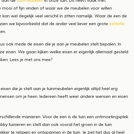
n aan de
tuinmeubelen
in onze tuin. Dit heeft vaak met
mooi of fijn vinden of waar we de meubelen voor willen
 kan wel degelijk veel verschil in zitten namelijk. Waar de een de
ien we bijvoorbeeld dat de ander veel liever een grote
eettafel
ken.
 dus ook mede de eisen die je aan je meubelen stelt bepalen. In
 eisen. We gaan kijken welke eisen er eigenlijk allemaal gesteld
ben. Lees je met ons mee?
isen die je stelt aan je tuinmeubelen eigenlijk altijd heel erg
 de mensen om je heen. Iedereen heeft weer andere wensen en eisen
rschillende manieren. Voor de een is de tuin een ontmoetingsplek
bby tuinieren en stelt dan ook vooral het groen in de tuin
kker te relaxen en ontspannen in de tuin. Je ziet het dus al heel