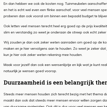
En dan hebben we ook de kosten nog. Tuinmeubelen aanschaffen is
en het is echt wel even een flinke aanschaf, voor veel mensen spee
proberen dan ook vooral om binnen een bepaald budget te blijve
Ook letten veel mensen terecht heel erg goed op de prijs kwalitei
slim en verstandig zo weet je onderaan de streep ook echt zeke
Wij zouden je dan ook zeker weten aanraden om goed op de koste
maken en je hier vervolgens aan te houden. Zo weet je zeker dat j
kun je hier ook zeker weten rekening mee houden.
Maak voor jezelf dan ook een wensenlijstje en kijk wat je kunt rea
natuurlijk je wensen goed voorop.
Duurzaamheid is een belangrijk th
Steeds meer mensen houden zich terecht bezig met het thema duurz
maakt dan ook dat steeds meer mensen ervoor willen zorgen d
van duurzame materialen. Ook dit is dus voor veel mensen een k