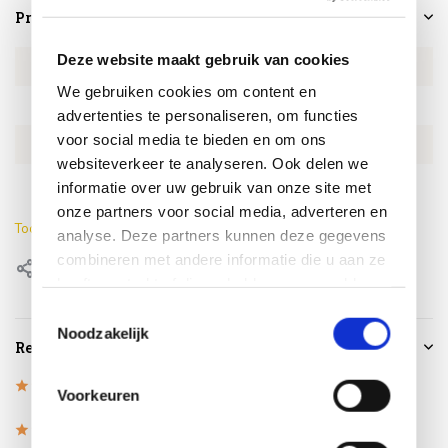
Productspecificaties
Deze website maakt gebruik van cookies
Artikelnummer
EXBO85971644
We gebruiken cookies om content en
SKU
EXBO85971644
advertenties te personaliseren, om functies
voor social media te bieden en om ons
EAN
0659424209607
websiteverkeer te analyseren. Ook delen we
Lengte
180 cm
informatie over uw gebruik van onze site met
onze partners voor social media, adverteren en
Toon meer
analyse. Deze partners kunnen deze gegevens
combineren met andere informatie die u aan ze
Delen
heeft verstrekt of die ze hebben verzameld op
basis van uw gebruik van hun services.
Toestemmingsselectie
Noodzakelijk
Reviews
5
/
Based on 1 reviews
5
Voorkeuren
5
/
5