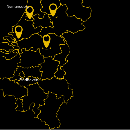
Numansdorp
Eindhoven