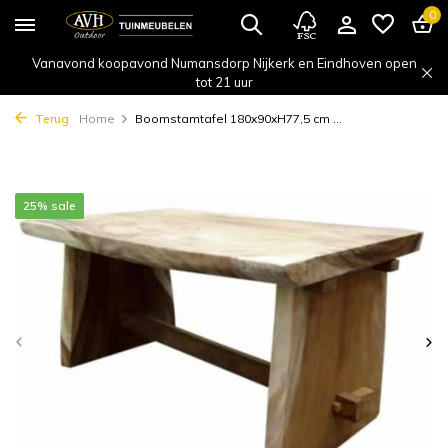
0
Vanavond koopavond Numansdorp Nijkerk en Eindhoven open
tot 21 uur
Terug
Home
Boomstamtafel 180x90xH77,5 cm ...
25% sale