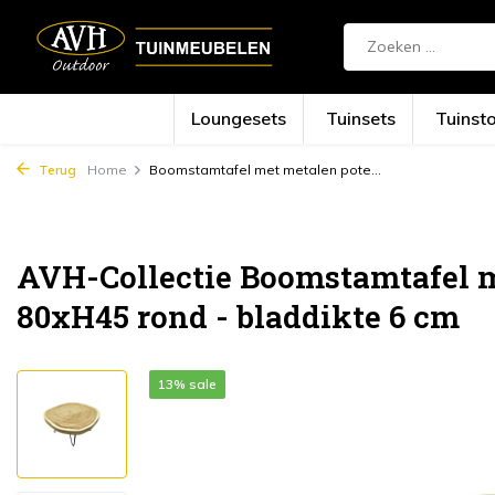
Loungesets
Tuinsets
Tuinst
Terug
Home
Boomstamtafel met metalen pote...
AVH-Collectie Boomstamtafel 
80xH45 rond - bladdikte 6 cm
13% sale