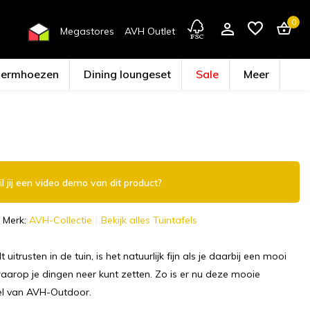
0
Megastores
AVH Outlet
hermhoezen
Dining loungeset
Sale
Meer
Account aanmaken
l jij een video demo van dit product?
Merk:
AVH-Collectie
Bekijk alles Tuintafels
lt uitrusten in de tuin, is het natuurlijk fijn als je daarbij een mooi
 waarop je dingen neer kunt zetten. Zo is er nu deze mooie
l van AVH-Outdoor.