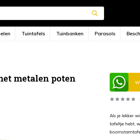
oelen
Tuintafels
Tuinbanken
Parasols
Besc
met metalen poten
Wi
Als je lekker wi
tafeltje hebt,
boomstamtafe