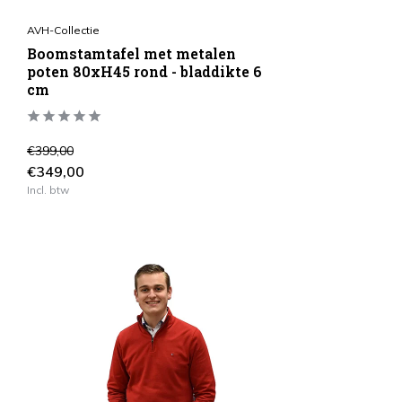
AVH-Collectie
Boomstamtafel met metalen
poten 80xH45 rond - bladdikte 6
cm
€399,00
€349,00
Incl. btw