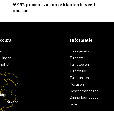
❤ 99% procent van onze klanten beveelt
ons aan
ccount
Informatie
en
Loungesets
ellingen
Tuinsets
nglijst
Tuinstoelen
Tuintafels
Tuinbanken
Parasols
Beschermhoezen
dorp
Dining loungeset
Nijkerk
Sale
indhoven
dorp