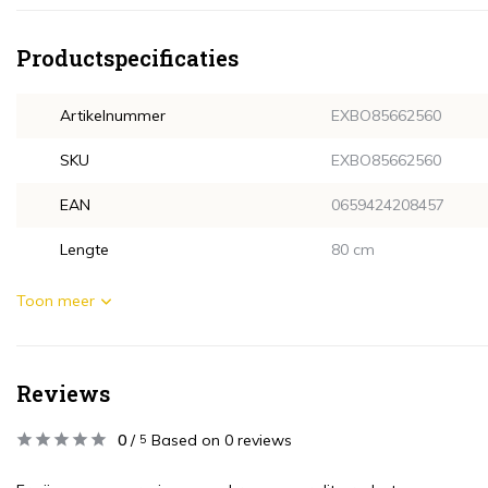
Productspecificaties
Artikelnummer
EXBO85662560
SKU
EXBO85662560
EAN
0659424208457
Lengte
80 cm
Toon meer
Reviews
0
/
Based on 0 reviews
5