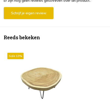
Er zijn nog geen reviews geschreven over dit product..
Schrijf je eigen review
Reeds bekeken
Sale 13%