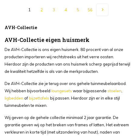
1
2
3
4
5
56
AVH-Collectie
AVH-Collectie eigen huismerk
De AVH-Collectie is ons eigen huismerk. 80 procent van al onze
producten importeren wij rechtstreeks uit het verre oosten.
Hierdoor zijn de producten van ons huismerk scherp geprijsd terwijl
de kwaliteit hetzelfde is als van de merkproducten.
De AVH-Collectie zie je terug over ons gehele tuinmeubelaanbod.
Wij hebben bijvoorbeeld
loungesets
waar bijpassende
stoelen
,
ligbedden
of
bijzettafels
bij passen. Hierdoor zijn er in elke stijl
tuinmeubelen te mixen.
Wij geven op de gehele collectie minimaal 2 jaar garantie. De
garantie geven wij op het breken van frames of latten, Het extreem
verkleuren in korte tijd (met uitzondering van hout), naden van