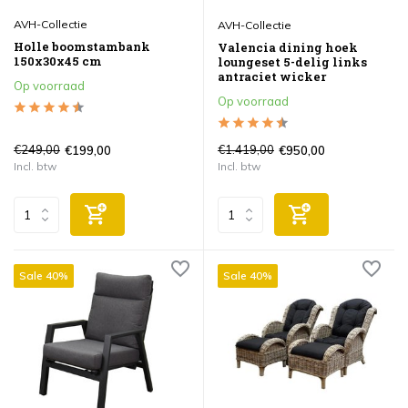
AVH-Collectie
AVH-Collectie
Holle boomstambank
Valencia dining hoek
150x30x45 cm
loungeset 5-delig links
antraciet wicker
Op voorraad
Op voorraad
€249,00
€1.419,00
€199,00
€950,00
Incl. btw
Incl. btw
Sale 40%
Sale 40%