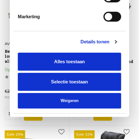
Marketing
Details tonen
AVH-Collectie
AVH-Collectie
Bellezza organische hoek
Saigon stoel bank dining
loungeset 4 delig
loungeset 4 delig
alliminium latte zand
Alles toestaan
verstelbare tafel latte zand
aluminium
Op voorraad
Op voorraad
Selectie toestaan
€2.849,00
€2.099,00
€1.799,00
€1.499,00
Incl. btw
Incl. btw
Weigeren
Sale 20%
Sale 32%