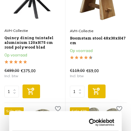
AVH-Collectie
AVH-Collectie
Quincy dining tuintafel
Boomstam stool 48x30xH47
aluminium 120xH75 cm
cm
rond polywood blad
Op voorraad
Op voorraad
€499,00
€119,00
€375,00
€69,00
Incl. btw
Incl. btw
Sale 40%
Sale 42%