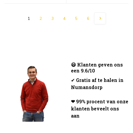
1
2
3
4
5
6
😃 Klanten geven ons
een 9.6/10
✔
Gratis af te halen in
Numansdorp
❤ 99% procent van onze
klanten beveelt ons
aan