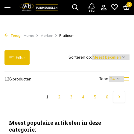
0
Terug
Home
Merken
Platinum
Sorteren op:
Filter
Toon:
128 producten
1
2
3
4
5
6
Meest populaire artikelen in deze
categorie: