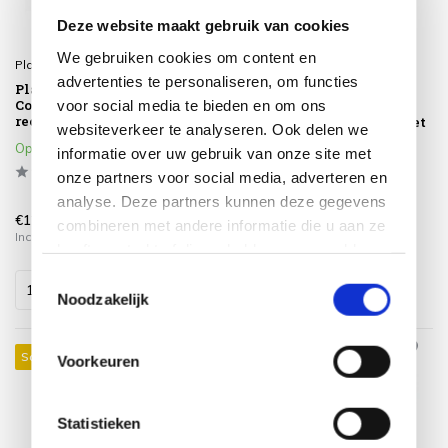
Deze website maakt gebruik van cookies
We gebruiken cookies om content en
Platinum
Platinum
advertenties te personaliseren, om functies
Platinum Sun & Shade
Challenger T2 premium
voor social media te bieden en om ons
Coolfit schaduwdoek
zweefparasol 300x300 cm
rechthoek 400x300cm Zand
teak mast faded black met
websiteverkeer te analyseren. Ook delen we
parasolvoet 90kg en hoes
Op voorraad
informatie over uw gebruik van onze site met
Op voorraad
onze partners voor social media, adverteren en
analyse. Deze partners kunnen deze gegevens
€1.193,00
€899,00
€129,00
combineren met andere informatie die u aan ze
Incl. btw
Incl. btw
heeft verstrekt of die ze hebben verzameld op
basis van uw gebruik van hun services.
Toestemmingsselectie
Noodzakelijk
Sale 12%
Voorkeuren
Statistieken