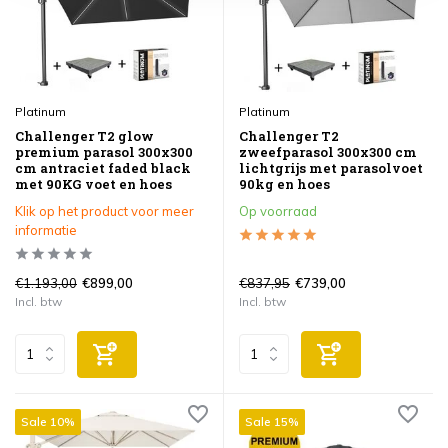
Platinum
Platinum
Challenger T2 glow
Challenger T2
premium parasol 300x300
zweefparasol 300x300 cm
cm antraciet faded black
lichtgrijs met parasolvoet
met 90KG voet en hoes
90kg en hoes
Klik op het product voor meer
Op voorraad
informatie
€1.193,00
€837,95
€899,00
€739,00
Incl. btw
Incl. btw
Sale 10%
Sale 15%