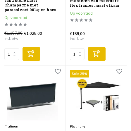
sand stone mast
monteren van meerdere
Champagne met
flex frames naast elkaar
parasolvoet 90kg en hoes
Op voorraad
Op voorraad
€1.157,00
€1.025,00
€159,00
Incl. btw
Incl. btw
Sale 25%
Platinum
Platinum