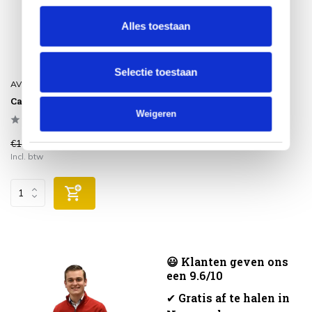
Alles toestaan
Selectie toestaan
AVH-Collectie
Calpa krukje rope
Weigeren
€179,00
€139,00
Incl. btw
😃 Klanten geven ons
een 9.6/10
✔
Gratis af te halen in