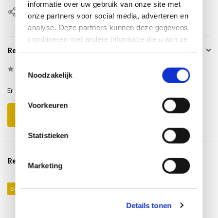
informatie over uw gebruik van onze site met
Delen
onze partners voor social media, adverteren en
analyse. Deze partners kunnen deze gegevens
combineren met andere informatie die u aan ze
Reviews
heeft verstrekt of die ze hebben verzameld op
basis van uw gebruik van hun services.
Toestemmingsselectie
0
/
Based on 0 reviews
5
Noodzakelijk
Er zijn nog geen reviews geschreven over dit product..
Voorkeuren
Schrijf je eigen review
Statistieken
Reeds bekeken
Marketing
Sale 22%
Details tonen