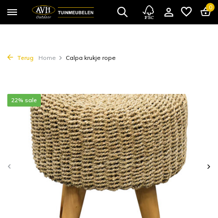
0
Terug
Home
Calpa krukje rope
22% sale