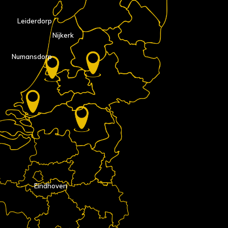
Leiderdorp
Nijkerk
Numansdorp
Eindhoven