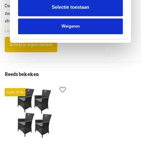
De kleur is meer naar het bruin dan
Selectie toestaan
zwart. Er was geen voorbeeld in de
showroom. Ge...
Weigeren
Lees meer
Schrijf je eigen review
Reeds bekeken
Sale 31%