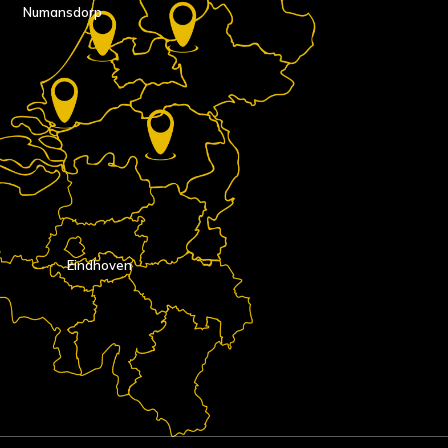
Numansdorp
Eindhoven