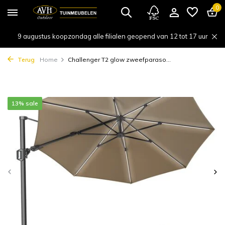
0
9 augustus koopzondag alle filialen geopend van 12 tot 17 uur
Terug
Home
Challenger T2 glow zweefparaso...
13% sale