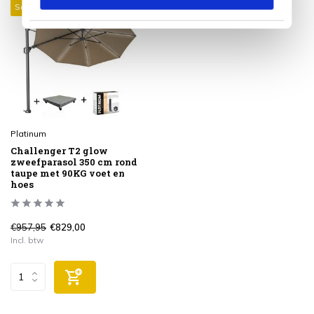
Sale 13%
Platinum
Challenger T2 glow
zweefparasol 350 cm rond
taupe met 90KG voet en
hoes
€957,95
€829,00
Incl. btw