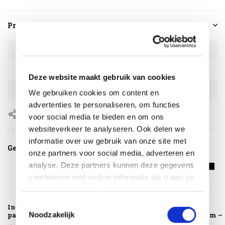
Productspecificaties
Artikelnummer
PLCH154474971
SKU
PLCH154474971
Deze website maakt gebruik van cookies
EAN
8720848326866
We gebruiken cookies om content en
advertenties te personaliseren, om functies
Delen
voor social media te bieden en om ons
websiteverkeer te analyseren. Ook delen we
informatie over uw gebruik van onze site met
Gerelateerde producten
onze partners voor social media, adverteren en
analyse. Deze partners kunnen deze gegevens
combineren met andere informatie die u aan ze
heeft verstrekt of die ze hebben verzameld op
basis van uw gebruik van hun services.
Toestemmingsselectie
Ingraafbare
AVH Parasolvoet
Parasolhoes
Noodzakelijk
parasolvoet
90 kg met 4 wielen
H250x55-60 cm –
graniet
AeroCover