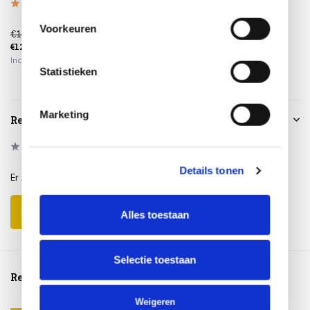
Voorkeuren
€149,00
€249,00
€129,00
€225,00
€39,95
Incl. btw
Incl. btw
Incl. btw
Statistieken
Marketing
Reviews
0
/
Based on 0 reviews
5
Details tonen
Er zijn nog geen reviews geschreven over dit product..
Schrijf je eigen review
Alles toestaan
Selectie toestaan
Reeds bekeken
Weigeren