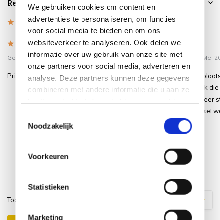
Reviews
We gebruiken cookies om content en
advertenties te personaliseren, om functies
4.9
/
Based on 12 reviews
5
voor social media te bieden en om ons
websiteverkeer te analyseren. Ook delen we
5
/
5
/
5
5
informatie over uw gebruik van onze site met
Gepost door:
Paul
op 14 Juni 2026
Gepost door:
Peter
op 15 Mei 2
onze partners voor social media, adverteren en
Prima service en goede kwaliteit
Prima oplossing voor de plaat
analyse. Deze partners kunnen deze gegevens
van onze parasol. Eindelijk die
combineren met andere informatie die u aan ze
lelijke tegels weg. Staat zeer s
heeft verstrekt of die ze hebben verzameld op
en was zo geplaatst. Artikel w
basis van uw gebruik van hun services.
Toestemmingsselectie
binnen.
Noodzakelijk
Voorkeuren
Statistieken
Toon
1
-
3
van
12
reacties
1
2
3
4
Marketing