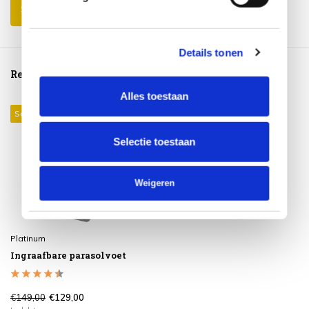
Schrijf je eigen review
Details tonen
Reeds bekeken
Alles toestaan
Sale 13%
Selectie toestaan
Weigeren
Platinum
Ingraafbare parasolvoet
€149,00
€129,00