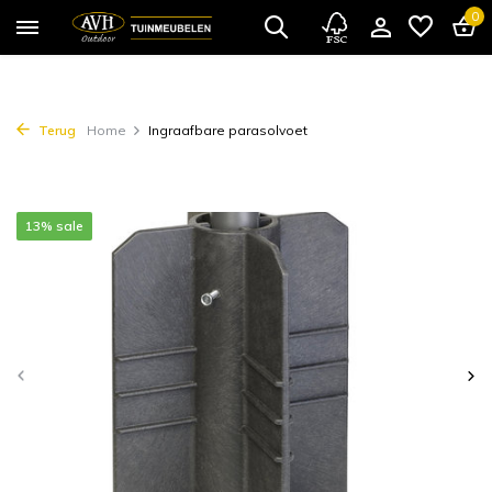
0
Terug
Home
Ingraafbare parasolvoet
13% sale