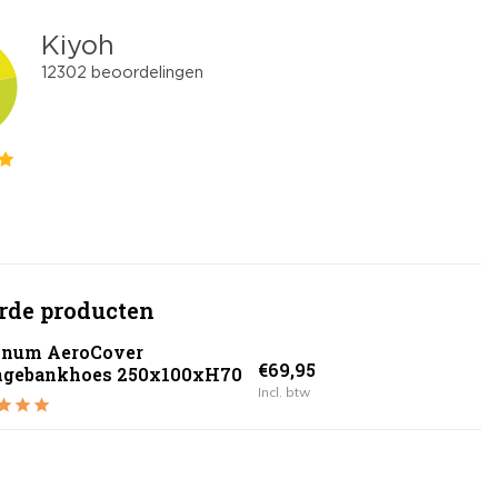
rde producten
inum AeroCover
€69,95
ngebankhoes 250x100xH70
Incl. btw