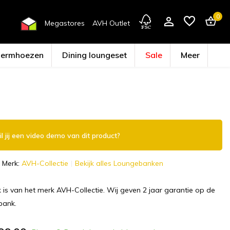
0
Megastores
AVH Outlet
hermhoezen
Dining loungeset
Sale
Meer
Account aanmaken
l jij een video demo van dit product?
Merk:
AVH-Collectie
Bekijk alles Loungebanken
 is van het merk AVH-Collectie. Wij geven 2 jaar garantie op de
bank.