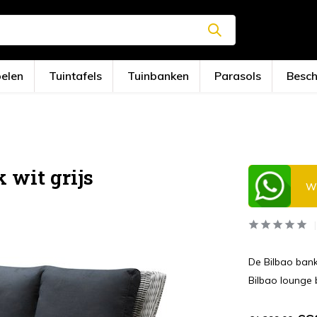
oelen
Tuintafels
Tuinbanken
Parasols
Besc
 wit grijs
Wi
De Bilbao bank
Bilbao lounge 