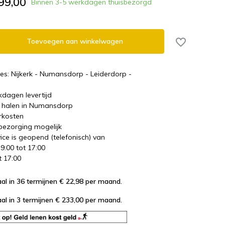
99,00
Binnen 3-5 werkdagen thuisbezorgd
Toevoegen aan winkelwagen
es: Nijkerk - Numansdorp - Leiderdorp -
kdagen levertijd
te halen in Numansdorp
rkosten
 bezorging mogelijk
ice is geopend (telefonisch) van
 9:00 tot 17:00
t 17:00
al in 36 termijnen € 22,98
per maand.
al in 3 termijnen € 233,00
per maand.