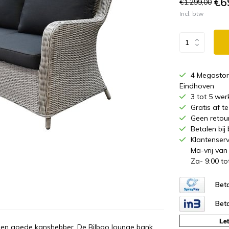
€6
€1.299,00
Incl. btw
4 Megastor
Eindhoven
3 tot 5 wer
Gratis af 
Geen retou
Betalen bij
Klantenserv
Ma-vrij van
Za- 9:00 to
Beta
Beta
 een goede kanshebber. De Bilbao lounge bank