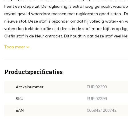
heeft een diepe zit. De rugleuning is extra hoog gemaakt waardoo
royaal gevuld waardoor mensen met rugklachten goed zitten. De
nieuwe stof. Deze stof is bijzonder omdat hij volledig water- en v
vallen dan trekt de koffie niet direct in de stof, maar blijft erop l
Olefin stof in de kleur antraciet. Dit houdt in dat deze stof veel kle
Toon meer
Productspecificaties
Artikelnummer
EUBI02299
SKU
EUBI02299
EAN
0659424203742