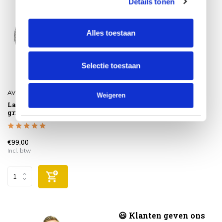
Details tonen
Alles toestaan
Selectie toestaan
AVH-Collectie
Weigeren
Lazy Susan draaiplateau
grijs 74cm doorsnede
€99,00
Incl. btw
😃 Klanten geven ons