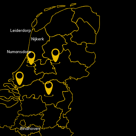
Leiderdorp
Nijkerk
Numansdorp
Eindhoven