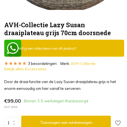
AVH-Collectie Lazy Susan
draaiplateau grijs 70cm doorsnede
Wil jij een video demo van dit product?
3 beoordelingen
Merk:
AVH-Collectie
Bekijk alles Accessoires
Door de draai functie van de Lazy Susan draaiplateau grijs is het
enorm eenvoudig om hier vanaf te serveren.
€99,00
Binnen 3-5 werkdagen thuisbezorgd
Incl. btw
Toevoegen aan winkelwagen