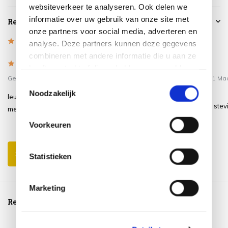
websiteverkeer te analyseren. Ook delen we
informatie over uw gebruik van onze site met
Reviews
onze partners voor social media, adverteren en
5
/
Based on 3 reviews
5
analyse. Deze partners kunnen deze gegevens
combineren met andere informatie die u aan ze
5
/
5
/
5
5
heeft verstrekt of die ze hebben verzameld op
Gepost door:
hennie
op 7 Mei 2022
Gepost door:
Désirée
op 11 Maa
basis van uw gebruik van hun services.
Toestemmingsselectie
2022
Noodzakelijk
leuk draaiplatau mooi groot erg blij
Mooi draaiplateau, en erg stevi
mee en snelle levering
Draait makkelijk.
Voorkeuren
Erg blij mee !!
Schrijf je eigen review
Statistieken
Marketing
Reeds bekeken