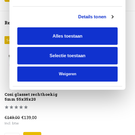
Details tonen
Reeds bekeken
Alles toestaan
Sale 7%
Selectie toestaan
Weigeren
Cosi glasset rechthoekig
5mm 55x35x20
€149,00
€139,00
Incl. btw