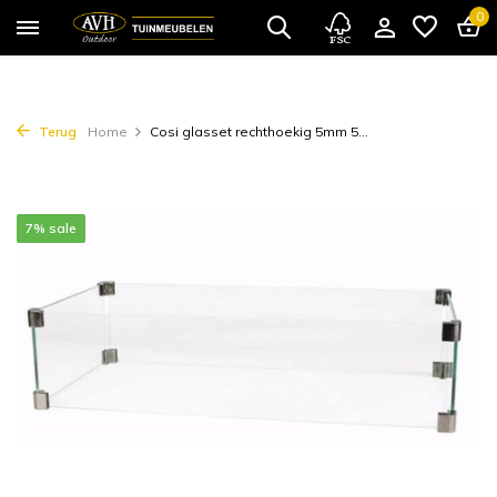
0
Terug
Home
Cosi glasset rechthoekig 5mm 5...
7% sale