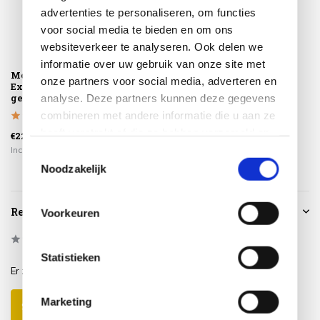
advertenties te personaliseren, om functies
voor social media te bieden en om ons
websiteverkeer te analyseren. Ook delen we
informatie over uw gebruik van onze site met
Montagelevering -
onze partners voor social media, adverteren en
Extra gemak &
geen afval
analyse. Deze partners kunnen deze gegevens
combineren met andere informatie die u aan ze
heeft verstrekt of die ze hebben verzameld op
€225,00
basis van uw gebruik van hun services.
Incl. btw
Toestemmingsselectie
Noodzakelijk
Reviews
Voorkeuren
0
/
Based on 0 reviews
5
Statistieken
Er zijn nog geen reviews geschreven over dit product..
Marketing
Schrijf je eigen review