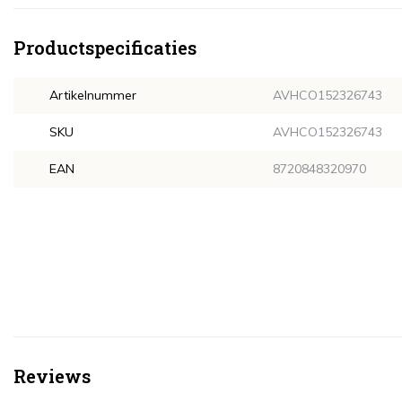
Productspecificaties
Artikelnummer
AVHCO152326743
SKU
AVHCO152326743
EAN
8720848320970
Reviews