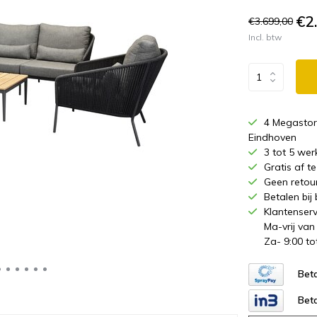
€2
€3.699,00
Incl. btw
4 Megastor
Eindhoven
3 tot 5 wer
Gratis af 
Geen retou
Betalen bij
Klantenserv
Ma-vrij van
Za- 9:00 to
Beta
Beta