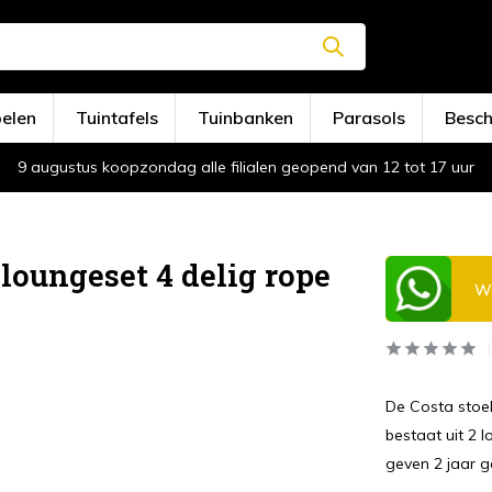
oelen
Tuintafels
Tuinbanken
Parasols
Besc
9 augustus koopzondag alle filialen geopend van 12 tot 17 uur
loungeset 4 delig rope
Wi
De Costa stoel
bestaat uit 2 
geven 2 jaar g