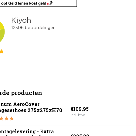
rde producten
tinum AeroCover
€109,95
ngesethoes 275x275xH70
Incl. btw
ntagelevering - Extra