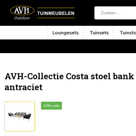
Loungesets
Tuinsets
Tuinst
Terug
Home
Costa stoel bank loungeset 4 d...
AVH-Collectie Costa stoel bank 
antraciet
24% sale