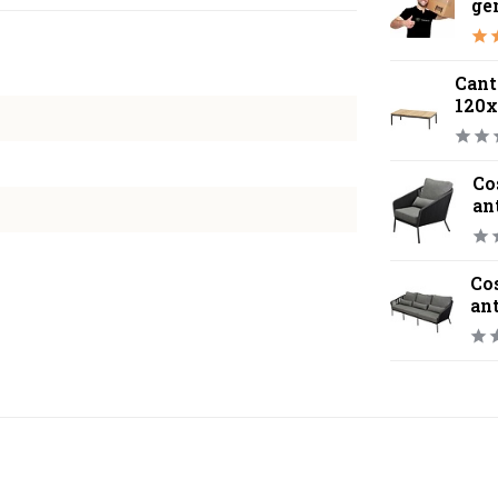
ge
Cant
120x
Co
an
Cos
ant