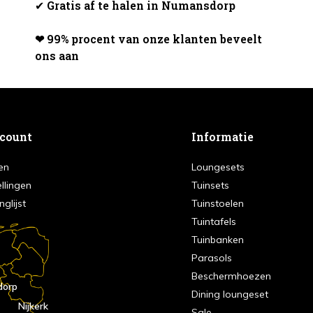
✔
Gratis af te halen in Numansdorp
❤ 99% procent van onze klanten beveelt
ons aan
ccount
Informatie
en
Loungesets
ellingen
Tuinsets
nglijst
Tuinstoelen
Tuintafels
Tuinbanken
Parasols
Beschermhoezen
dorp
Dining loungeset
Nijkerk
Sale