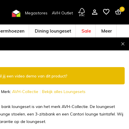
0
Megastores
AVH Outlet
hermhoezen
Dining loungeset
Sale
Meer
Account aanmaken
l jij een video demo van dit product?
Merk:
AVH-Collectie
Bekijk alles Loungesets
 bank loungeset is van het merk AVH-Collectie. De loungeset
lounge stoelen, een 3-zitsbank en een Cantori lounge tuintafel. Wij
arantie op de loungeset.