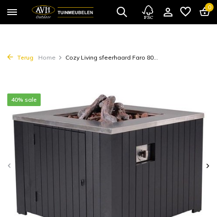
0
Terug
Home
Cozy Living sfeerhaard Faro 80...
40% sale