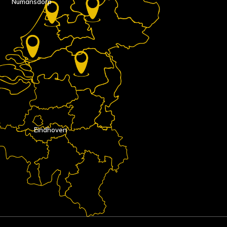
Numansdorp
Eindhoven