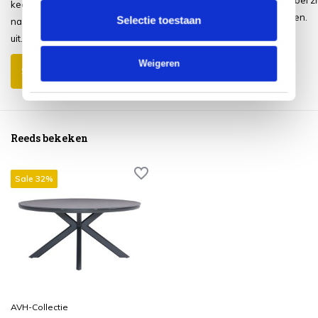
personen is het comfortabel zi
keer flinke regenbui op gehad maar
Makkelijk in elkaar te zetten.
Selectie toestaan
na het opdrogen ziet hij er als nieuw
uit.
Weigeren
Schrijf je eigen review
Reeds bekeken
Sale 32%
AVH-Collectie