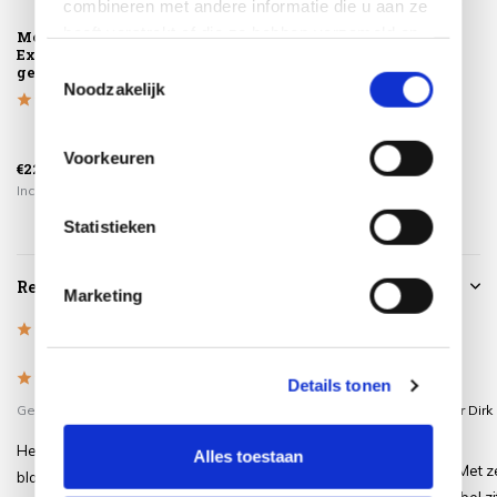
combineren met andere informatie die u aan ze
heeft verstrekt of die ze hebben verzameld op
Montagelevering -
Cubanita
Platinum
Extra gemak &
uitschuifbare
AeroCover
basis van uw gebruik van hun services.
Toestemmingsselectie
geen afval
dining tuintafel
Tuinsethoes
Noodzakelijk
200-260x10...
ø200xH85
€1.499,00
Voorkeuren
€225,00
€999,00
€79,95
Incl. btw
Incl. btw
Incl. btw
Statistieken
Reviews
Marketing
5
/
Based on 2 reviews
5
5
/
5
/
5
5
Details tonen
Gepost door:
Patricia
op 11 Juli 2025
Gepost door:
Van der Meer Dirk
Mei 2025
Helemaal blij met deze tafel. Prachtig
Alles toestaan
Eén woord een top tafel. Met z
blad met een hele mooie poot. Paar