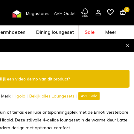
0
Megastores
AVH Outlet
hermhoezen
Dining loungeset
Sale
Meer
Account aanmaken
l jij een video demo van dit product?
Merk:
Higold
Bekijk alles Loungesets
AVH Sale
in of terras een luxe ontspanningsplek met de Emoti verstelbare
Higold. Deze stijlvolle 4-delige loungeset in de warme kleur Latte
dern design met optimaal comfort.