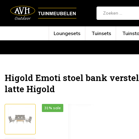
Loungesets
Tuinsets
Tuinst
Terug
Home
Emoti stoel bank verstelbare l...
Higold Emoti stoel bank verstel
latte Higold
31% sale