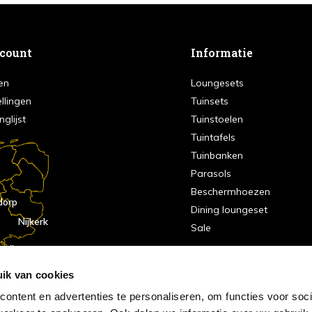
ccount
Informatie
en
Loungesets
ellingen
Tuinsets
nglijst
Tuinstoelen
Tuintafels
Tuinbanken
Parasols
Beschermhoezen
dorp
Dining loungeset
Nijkerk
Sale
indhoven
dorp
ik van cookies
ontent en advertenties te personaliseren, om functies voor soci