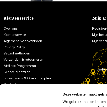
Klantenservice
Mijn a
Over ons
Registrer
Klantenservice
Mijn best
Algemene voorwaarden
Mijn verla
Privacy Policy
Betaalmethoden
Verzenden & retourneren
Affiliate Programma
Leider
Gespreid betalen
Showrooms & Openingstijden
Contact
E
Numans
Service formulier
Deze website maakt gebru
Inspiratie
We gebruiken cookies om c
Meld je aan voor onze nieuwsbrief!