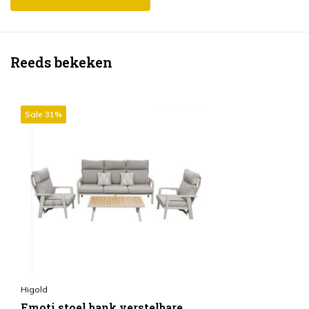
Reeds bekeken
Sale 31%
Higold
Emoti stoel bank verstelbare