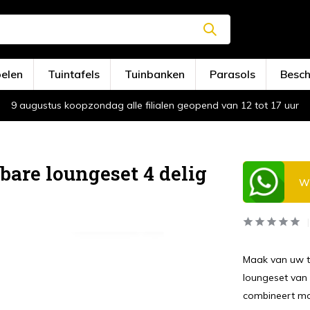
oelen
Tuintafels
Tuinbanken
Parasols
Besc
9 augustus koopzondag alle filialen geopend van 12 tot 17 uur
bare loungeset 4 delig
Wi
Maak van uw tu
loungeset van 
combineert mo