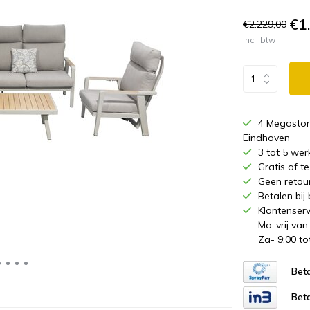
€1
€2.229,00
Incl. btw
4 Megastor
Eindhoven
3 tot 5 wer
Gratis af 
Geen retou
Betalen bij
Klantenserv
Ma-vrij van
Za- 9:00 to
Beta
Beta