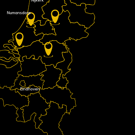
Numansdorp
Eindhoven