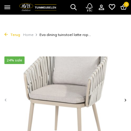
0
Terug
Home
Eva dining tuinstoel latte rop...
24% sale