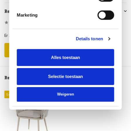
Reviews
Marketing
0
/
Based on 0 reviews
5
Er zijn nog geen reviews geschreven over dit product..
Details tonen
Schrijf je eigen review
Alles toestaan
Selectie toestaan
Reeds bekeken
Weigeren
Sale 24%