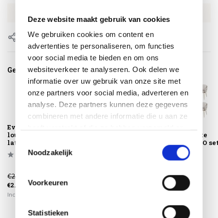
EAN
8720087017778
Deze website maakt gebruik van cookies
We gebruiken cookies om content en
Delen
advertenties te personaliseren, om functies
voor social media te bieden en om ons
websiteverkeer te analyseren. Ook delen we
Gerelateerde producten
informatie over uw gebruik van onze site met
onze partners voor social media, adverteren en
analyse. Deze partners kunnen deze gegevens
combineren met andere informatie die u aan ze
Eva stoel bank
Eva dining
Eva dining
heeft verstrekt of die ze hebben verzameld op
loungeset 3 delig
tuinstoel latte
tuinstoel latte
basis van uw gebruik van hun services.
latte rope Taste ...
rope Taste 4SO set
rope Taste 4SO se
Toestemmingsselectie
van ...
van ...
Noodzakelijk
€2.529,00
€1.299,00
€1.974,00
Voorkeuren
€2.099,00
€979,00
€1.479,00
Incl. btw
Incl. btw
Incl. btw
Statistieken