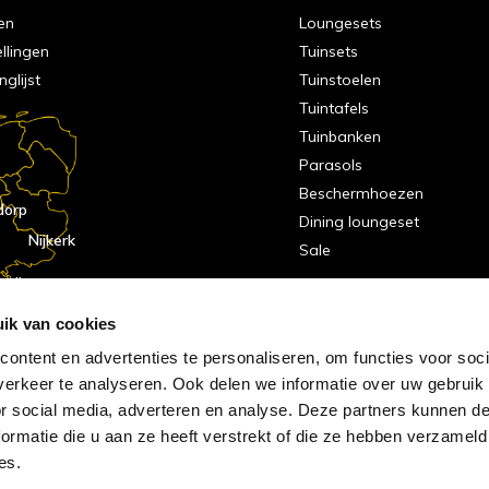
en
Loungesets
ellingen
Tuinsets
nglijst
Tuinstoelen
Tuintafels
Tuinbanken
Parasols
Beschermhoezen
dorp
Dining loungeset
Nijkerk
Sale
indhoven
dorp
ik van cookies
ontent en advertenties te personaliseren, om functies voor soci
erkeer te analyseren. Ook delen we informatie over uw gebruik
or social media, adverteren en analyse. Deze partners kunnen 
ormatie die u aan ze heeft verstrekt of die ze hebben verzameld
es.