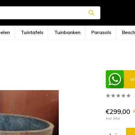
oelen
Tuintafels
Tuinbanken
Parasols
Besc
Wi
€299,00
Incl. btw