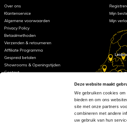
Over ons
Registrer
Klantenservice
Mijn best
Algemene voorwaarden
Mijn verla
Privacy Policy
Betaalmethoden
Verzenden & retourneren
Affiliate Programma
Leider
Gespreid betalen
Showrooms & Openingstijden
Contact
E
Numans
Service formulier
Deze website maakt gebru
Inspiratie
We gebruiken cookies om c
Meld je aan voor onze nieuwsbrief!
bieden en om ons websitev
Alle vestigingen
site met onze partners vo
Vacatures
combineren met andere inf
Acties
uw gebruik van hun servic
AVH Outlet