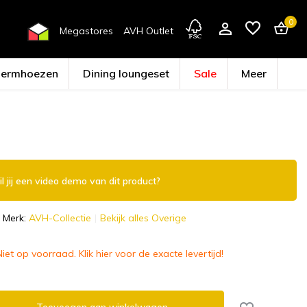
0
Megastores
AVH Outlet
hermhoezen
Dining loungeset
Sale
Meer
Account aanmaken
l jij een video demo van dit product?
Merk:
AVH-Collectie
Bekijk alles Overige
Niet op voorraad. Klik hier voor de exacte levertijd!