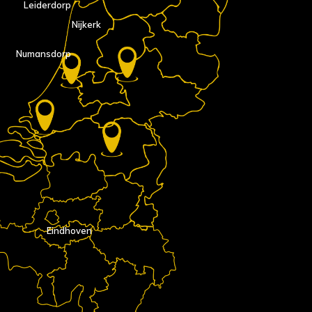
Leiderdorp
Nijkerk
Numansdorp
Eindhoven