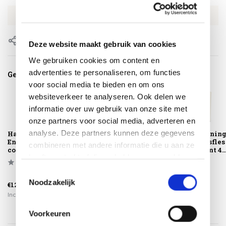
EAN
8721325177681
Delen
Deze website maakt gebruik van cookies
We gebruiken cookies om content en
advertenties te personaliseren, om functies
Gerelateerde producten
voor social media te bieden en om ons
websiteverkeer te analyseren. Ook delen we
informatie over uw gebruik van onze site met
onze partners voor social media, adverteren en
analyse. Deze partners kunnen deze gegevens
Happy Cocooning
Happy Cocooning
Happy Cocoonin
Enclosure gasfles
Enclosure Rib
Enclosure gasfles
combineren met andere informatie die u aan ze
cover rond 40xH5...
gasfles cover rond
cover vierkant 4..
heeft verstrekt of die ze hebben verzameld op
4...
basis van uw gebruik van hun services.
Toestemmingsselectie
Noodzakelijk
€129,00
€139,00
€129,00
Incl. btw
Incl. btw
Incl. btw
Voorkeuren