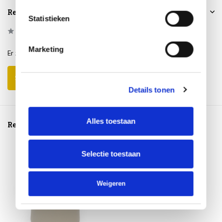
Reviews
Statistieken
0
/
Based on 0 reviews
5
Marketing
Er zijn nog geen reviews geschreven over dit product..
Schrijf je eigen review
Details tonen
Alles toestaan
Reeds bekeken
Selectie toestaan
Weigeren