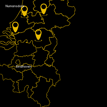
Numansdorp
Eindhoven