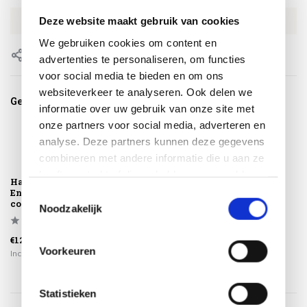
Deze website maakt gebruik van cookies
EAN
8721325177650
We gebruiken cookies om content en
Delen
advertenties te personaliseren, om functies
voor social media te bieden en om ons
websiteverkeer te analyseren. Ook delen we
Gerelateerde producten
informatie over uw gebruik van onze site met
onze partners voor social media, adverteren en
analyse. Deze partners kunnen deze gegevens
combineren met andere informatie die u aan ze
heeft verstrekt of die ze hebben verzameld op
Happy Cocooning
basis van uw gebruik van hun services.
Enclosure gasfles
Toestemmingsselectie
cover vierkant 4...
Noodzakelijk
€129,00
Voorkeuren
Incl. btw
Statistieken