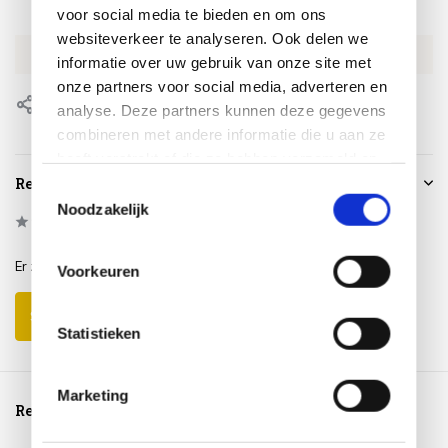
voor social media te bieden en om ons
SKU
HCLUMST-07
websiteverkeer te analyseren. Ook delen we
EAN
8721325177759
informatie over uw gebruik van onze site met
onze partners voor social media, adverteren en
Delen
analyse. Deze partners kunnen deze gegevens
combineren met andere informatie die u aan ze
heeft verstrekt of die ze hebben verzameld op
basis van uw gebruik van hun services.
Reviews
Toestemmingsselectie
Noodzakelijk
0
/
Based on 0 reviews
5
Er zijn nog geen reviews geschreven over dit product..
Voorkeuren
Schrijf je eigen review
Statistieken
Marketing
Reeds bekeken