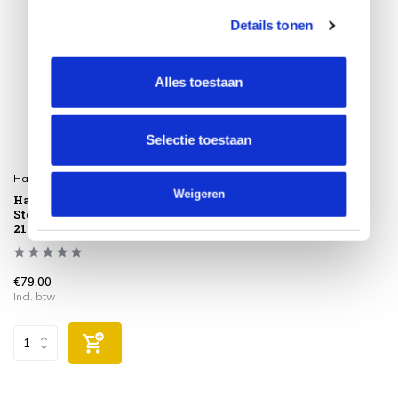
Details tonen
Alles toestaan
Selectie toestaan
Happy Cocooning
Weigeren
Happy Cocooning Lumi
Steel tafelbrander rond
21xH37 cm Coral Red
€79,00
Incl. btw