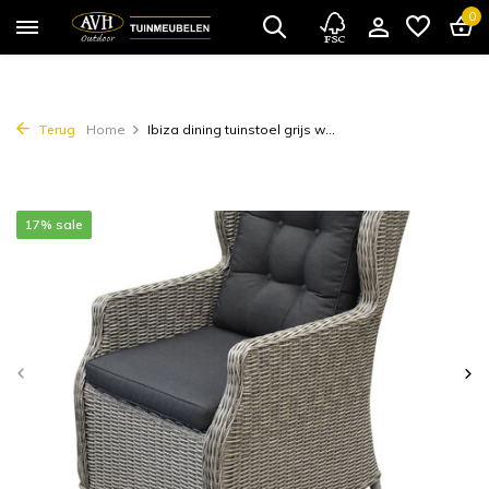
0
Terug
Home
Ibiza dining tuinstoel grijs w...
17% sale