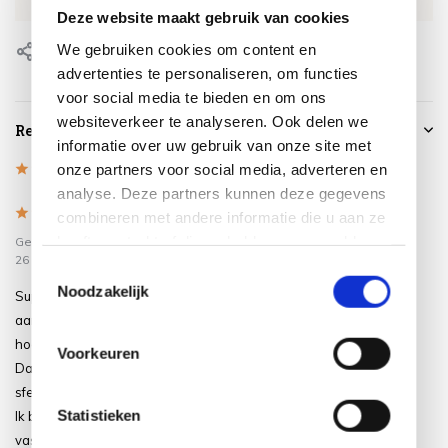
EAN
8720848327153
Deze website maakt gebruik van cookies
We gebruiken cookies om content en
Delen
advertenties te personaliseren, om functies
voor social media te bieden en om ons
websiteverkeer te analyseren. Ook delen we
Reviews
informatie over uw gebruik van onze site met
onze partners voor social media, adverteren en
5
/
Based on 1 reviews
5
analyse. Deze partners kunnen deze gegevens
5
/
5
combineren met andere informatie die u aan ze
heeft verstrekt of die ze hebben verzameld op
Gepost door:
Annette-Ruth Visser
op
26 Mei 2026
basis van uw gebruik van hun services.
Toestemmingsselectie
Noodzakelijk
Super fijne stoel! Kan ik iedereen
aanraden. Lekker dik kussen, goede
hoogte, kortom: echt zitcomfort.
Voorkeuren
Daarnaast heeft het een 'gezellige,
sfeervolle uitstraling' in de tuin.
Statistieken
Ik ben enthousiast, maar dat was
vast al duidelij...