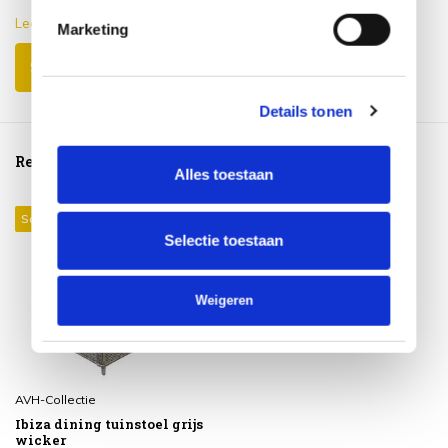
Lees meer
Marketing
Schrijf je eigen review
Details tonen
Reeds bekeken
Alles toestaan
Sale 17%
Selectie toestaan
Weigeren
AVH-Collectie
Ibiza dining tuinstoel grijs
wicker