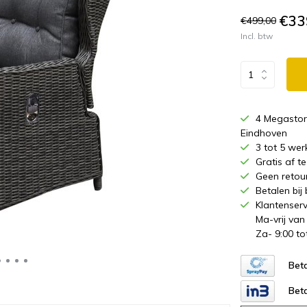
€33
€499,00
Incl. btw
4 Megastor
Eindhoven
3 tot 5 wer
Gratis af 
Geen retou
Betalen bij
Klantenserv
Ma-vrij van
Za- 9:00 to
Beta
Beta