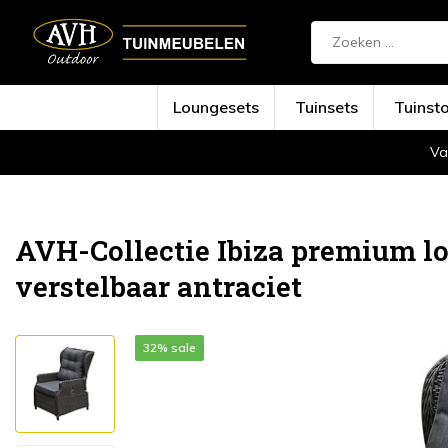
Loungesets
Tuinsets
Tuinst
Va
Terug
Home
Ibiza premium lounge tuinstoel...
AVH-Collectie Ibiza premium lo
verstelbaar antraciet
32% sale