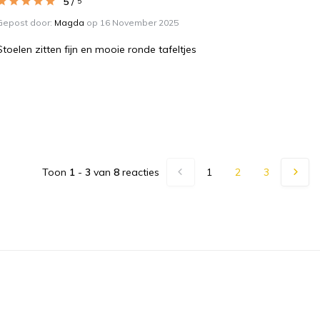
5
/
5
Gepost door:
Magda
op 16 November 2025
Stoelen zitten fijn en mooie ronde tafeltjes
Toon
1
-
3
van
8
reacties
1
2
3