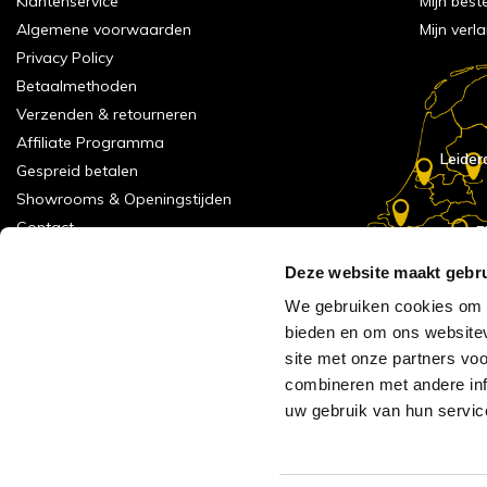
Klantenservice
Mijn best
Algemene voorwaarden
Mijn verla
Privacy Policy
Betaalmethoden
Verzenden & retourneren
Affiliate Programma
Leider
Gespreid betalen
Showrooms & Openingstijden
Contact
E
Numans
Service formulier
Deze website maakt gebru
Inspiratie
We gebruiken cookies om c
Meld je aan voor onze nieuwsbrief!
bieden en om ons websitev
Alle vestigingen
site met onze partners vo
Vacatures
combineren met andere inf
Acties
uw gebruik van hun servic
AVH Outlet
Reviews verzameling