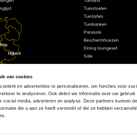
ellingen
Tuinsets
nglijst
Tuinstoelen
Tuintafels
Tuinbanken
Parasols
Beschermhoezen
dorp
Dining loungeset
Nijkerk
Sale
indhoven
dorp
ik van cookies
ontent en advertenties te personaliseren, om functies voor soci
erkeer te analyseren. Ook delen we informatie over uw gebruik
or social media, adverteren en analyse. Deze partners kunnen 
ormatie die u aan ze heeft verstrekt of die ze hebben verzameld
es.