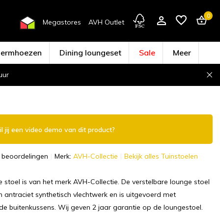
0
Megastores
AVH Outlet
hermhoezen
Dining loungeset
Sale
Meer
uur
Account aanmaken
l jij een video demo van dit product?
 beoordelingen
Merk:
AVH-Collectie
Bekijk alles Tuinstoelen
e stoel is van het merk AVH-Collectie. De verstelbare lounge stoel
 antraciet synthetisch vlechtwerk en is uitgevoerd met
e buitenkussens. Wij geven 2 jaar garantie op de loungestoel.