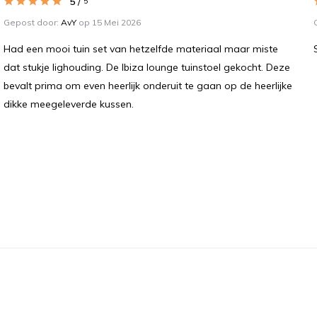
5
/
5
Gepost door:
AvY
op 15 Mei 2026
Had een mooi tuin set van hetzelfde materiaal maar miste
dat stukje lighouding. De Ibiza lounge tuinstoel gekocht. Deze
bevalt prima om even heerlijk onderuit te gaan op de heerlijke
dikke meegeleverde kussen.