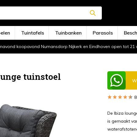
oelen
Tuintafels
Tuinbanken
Parasols
Besc
navond koopavond Numansdorp Nijkerk en Eindhoven open tot 21 
unge tuinstoel
Wi
8
De Ibiza loung
is gemaakt van
waterafstotend