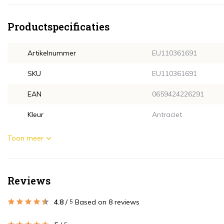
Productspecificaties
Artikelnummer
EU110361691
SKU
EU110361691
EAN
0659424226291
Kleur
Antraciet
Toon meer
Reviews
4.8
/
Based on 8 reviews
5