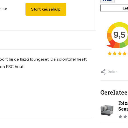
ecte
Start keuzehulp
ort bij de Ibiza loungeset. De salontafel heeft
van FSC hout.
Delen
Gerelatee
Ibiz
Sea