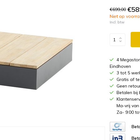
€58
€699,00
Niet op voorraa
Incl. btw
4 Megastor
Eindhoven
3 tot 5 wer
Gratis af 
Geen retou
Betalen bij
Klantenserv
Ma-vrij van
Za- 9:00 to
Beta
Beta