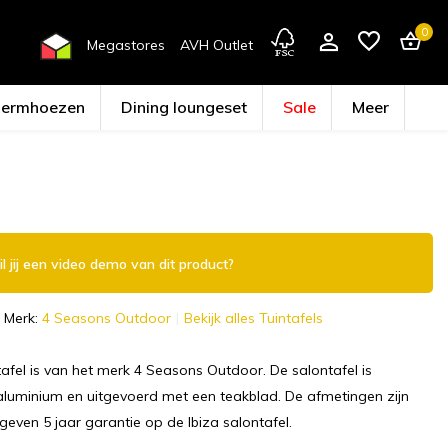
0
Megastores
AVH Outlet
hermhoezen
Dining loungeset
Sale
Meer
Account aanmaken
l jij een video demo van dit product?
Merk:
4 Seasons Outdoor
Bekijk alles Tuintafels
tafel is van het merk 4 Seasons Outdoor. De salontafel is
luminium en uitgevoerd met een teakblad. De afmetingen zijn
geven 5 jaar garantie op de Ibiza salontafel.