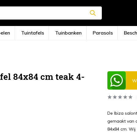
oelen
Tuintafels
Tuinbanken
Parasols
Besc
fel 84x84 cm teak 4-
Wi
De Ibiza salon
gemaakt van a
84x84 cm. Wij 