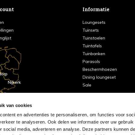
ccount
Informatie
en
Loungesets
ellingen
Tuinsets
nglijst
Tuinstoelen
Tuintafels
Tuinbanken
Parasols
Beschermhoezen
dorp
Dining loungeset
Nijkerk
Sale
indhoven
dorp
ik van cookies
ontent en advertenties te personaliseren, om functies voor soci
erkeer te analyseren. Ook delen we informatie over uw gebruik
or social media, adverteren en analyse. Deze partners kunnen 