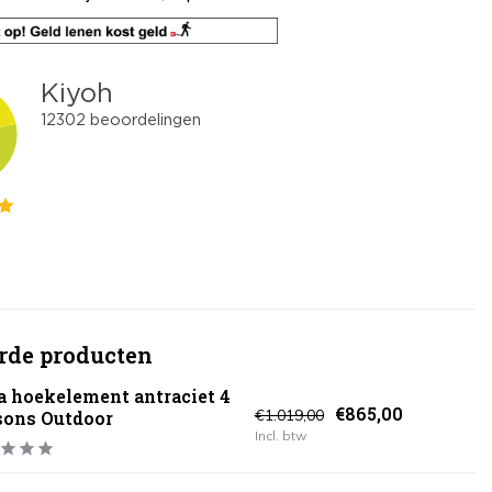
rde producten
a hoekelement antraciet 4
€865,00
€1.019,00
sons Outdoor
Incl. btw