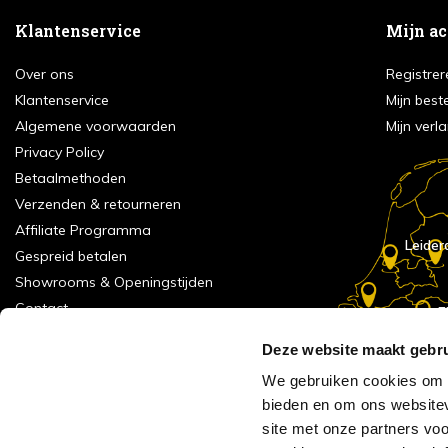
Klantenservice
Mijn a
Over ons
Registrer
Klantenservice
Mijn best
Algemene voorwaarden
Mijn verla
Privacy Policy
Betaalmethoden
Verzenden & retourneren
Affiliate Programma
Leider
Gespreid betalen
Showrooms & Openingstijden
Contact
E
Numans
Service formulier
Deze website maakt gebru
Inspiratie
We gebruiken cookies om c
Meld je aan voor onze nieuwsbrief!
bieden en om ons websitev
Alle vestigingen
site met onze partners vo
Vacatures