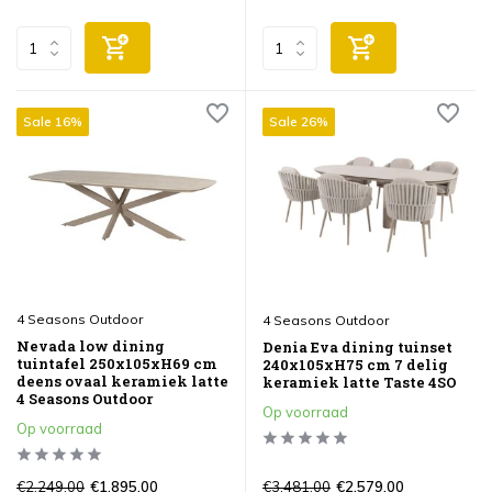
Sale 16%
Sale 26%
4 Seasons Outdoor
4 Seasons Outdoor
Nevada low dining
Denia Eva dining tuinset
tuintafel 250x105xH69 cm
240x105xH75 cm 7 delig
deens ovaal keramiek latte
keramiek latte Taste 4SO
4 Seasons Outdoor
Op voorraad
Op voorraad
€2.249,00
€3.481,00
€1.895,00
€2.579,00