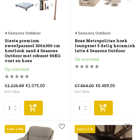
4 Seasons Outdoor
4 Seasons Outdoor
Siesta premium
Boaz Metropolitan hoek
zweefparasol 300x300 cm
loungeset 5 delig keramiek
houtlook sand 4 Seasons
latte 4 Seasons Outdoor
Outdoor met robuust 90KG
Op voorraad
voet en hoes
Op voorraad
€1.226,99
€7.654,00
€1.075,00
€6.489,00
Incl. btw
Incl. btw
Sale 14%
Sale 11%