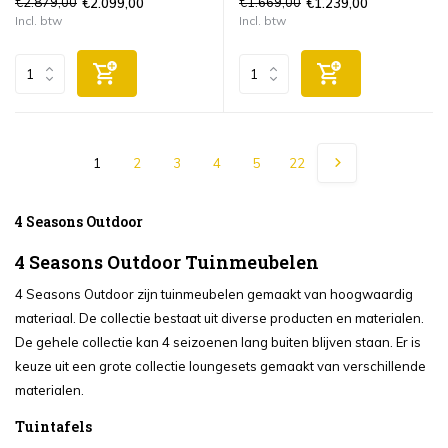
€2.879,00
€1.669,00
€2.099,00
€1.239,00
Incl. btw
Incl. btw
1
2
3
4
5
22
4 Seasons Outdoor
4 Seasons Outdoor Tuinmeubelen
4 Seasons Outdoor zijn tuinmeubelen gemaakt van hoogwaardig
materiaal. De collectie bestaat uit diverse producten en materialen.
De gehele collectie kan 4 seizoenen lang buiten blijven staan. Er is
keuze uit een grote collectie loungesets gemaakt van verschillende
materialen.
Tuintafels