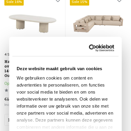
Sale 16%
Sale 15%
4 Seasons Outdoor
4 Seasons Outdoor
Hampton lounge tuintafel
Metropolitan modulaire
ovaal mortex beige
hoek loungeset links 3
Deze website maakt gebruik van cookies
140x65xH35 cm 4 Seasons
delig latte 4 Seasons
Outdoor
Outdoor
We gebruiken cookies om content en
Op voorraad
Op voorraad
advertenties te personaliseren, om functies
voor social media te bieden en om ons
websiteverkeer te analyseren. Ook delen we
€1.178,00
€6.236,00
€995,00
€5.299,00
Incl. btw
Incl. btw
informatie over uw gebruik van onze site met
onze partners voor social media, adverteren en
analyse. Deze partners kunnen deze gegevens
combineren met andere informatie die u aan ze