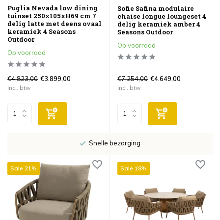
Puglia Nevada low dining
Sofie Safina modulaire
tuinset 250x105xH69 cm 7
chaise longue loungeset 4
delig latte met deens ovaal
delig keramiek amber 4
keramiek 4 Seasons
Seasons Outdoor
Outdoor
Op voorraad
Op voorraad
€4.823,00
€7.254,00
€3.899,00
€4.649,00
Incl. btw
Incl. btw
Snelle bezorging
Sale 21%
Sale 18%