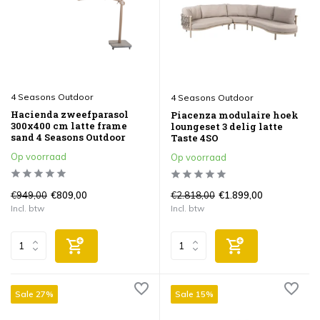
4 Seasons Outdoor
4 Seasons Outdoor
Hacienda zweefparasol
Piacenza modulaire hoek
300x400 cm latte frame
loungeset 3 delig latte
sand 4 Seasons Outdoor
Taste 4SO
Op voorraad
Op voorraad
€949,00
€2.818,00
€809,00
€1.899,00
Incl. btw
Incl. btw
Sale 27%
Sale 15%