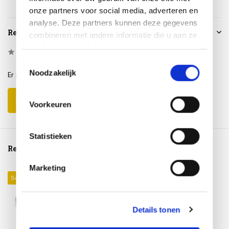
onze partners voor social media, adverteren en
analyse. Deze partners kunnen deze gegevens
Reviews
combineren met andere informatie die u aan ze
heeft verstrekt of die ze hebben verzameld op
0
/
Based on 0 reviews
5
basis van uw gebruik van hun services.
Toestemmingsselectie
Noodzakelijk
Er zijn nog geen reviews geschreven over dit product..
Schrijf je eigen review
Voorkeuren
Statistieken
Reeds bekeken
Marketing
Sale 25%
Details tonen