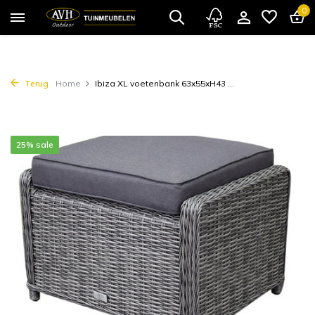
0
Terug
Home
Ibiza XL voetenbank 63x55xH43 ...
25% sale