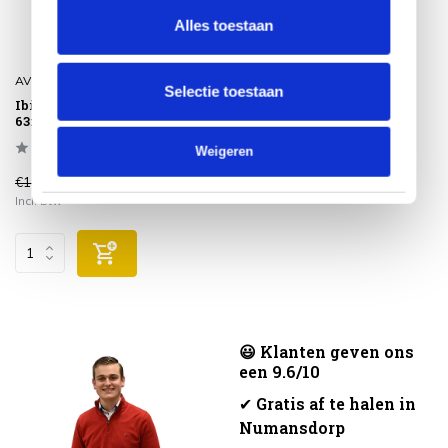
Alles toestaan
AVH-Collectie
Selectie toestaan
Ibiza XL voetenbank
63x55xH43 cm antraciet
Weigeren
€199,00
€149,00
Incl. btw
😃 Klanten geven ons
een 9.6/10
✔
Gratis af te halen in
Numansdorp