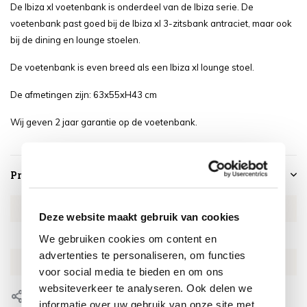
De Ibiza xl voetenbank is onderdeel van de Ibiza serie. De
voetenbank past goed bij de Ibiza xl 3-zitsbank antraciet, maar ook
bij de dining en lounge stoelen.
De voetenbank is even breed als een Ibiza xl lounge stoel.
De afmetingen zijn: 63x55xH43 cm
Wij geven 2 jaar garantie op de voetenbank.
Productspecificaties
Artikelnummer
GOIB4338-O-ant
Deze website maakt gebruik van cookies
SKU
GOIB4338-O-ant
We gebruiken cookies om content en
advertenties te personaliseren, om functies
EAN
0659424237976
voor social media te bieden en om ons
websiteverkeer te analyseren. Ook delen we
Delen
informatie over uw gebruik van onze site met