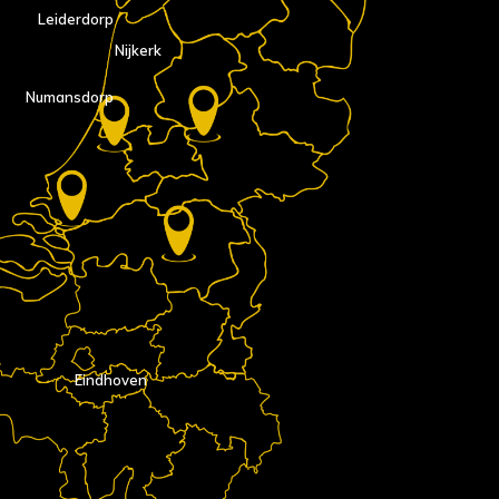
Leiderdorp
Nijkerk
Numansdorp
Eindhoven