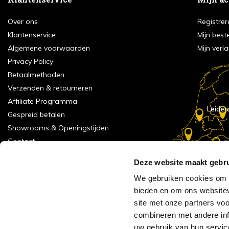
Over ons
Registrer
Klantenservice
Mijn best
Algemene voorwaarden
Mijn verla
Privacy Policy
Betaalmethoden
Verzenden & retourneren
Affiliate Programma
Leider
Gespreid betalen
Showrooms & Openingstijden
Contact
E
Numans
Service formulier
Deze website maakt gebru
Inspiratie
We gebruiken cookies om c
Meld je aan voor onze nieuwsbrief!
bieden en om ons websitev
Alle vestigingen
site met onze partners vo
Vacatures
combineren met andere inf
Acties
uw gebruik van hun servic