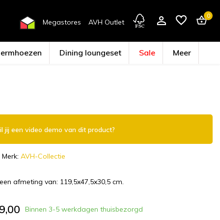
0
Megastores
AVH Outlet
hermhoezen
Dining loungeset
Sale
Meer
Account aanmaken
l jij een video demo van dit product?
Merk:
AVH-Collectie
een afmeting van: 119,5x47,5x30,5 cm.
9,00
Binnen 3-5 werkdagen thuisbezorgd