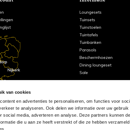
en
Loungesets
ellingen
Tuinsets
nglijst
Tuinstoelen
Tuintafels
Tuinbanken
Parasols
Beschermhoezen
dorp
Dining loungeset
Nijkerk
Sale
indhoven
dorp
ik van cookies
ontent en advertenties te personaliseren, om functies voor soci
erkeer te analyseren. Ook delen we informatie over uw gebruik
or social media, adverteren en analyse. Deze partners kunnen 
ormatie die u aan ze heeft verstrekt of die ze hebben verzameld
es.