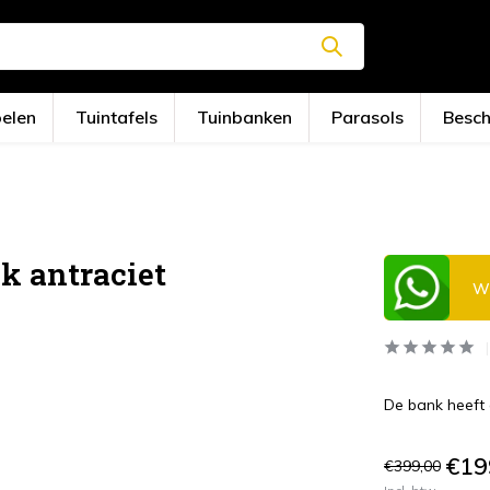
oelen
Tuintafels
Tuinbanken
Parasols
Besc
k antraciet
Wi
De bank heeft 
€19
€399,00