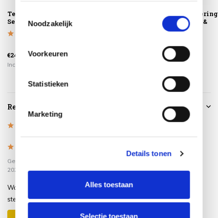
basis van uw gebruik van hun services.
Teak Cleaner 4-
Teak Protector 4-
Montagelevering
Toestemmingsselectie
Seasons Outdoor
Seasons Outdoor
Extra gemak &
Noodzakelijk
geen afval
Voorkeuren
€24,95
€34,95
€225,00
Incl. btw
Incl. btw
Incl. btw
Statistieken
Reviews
Marketing
5
/
Based on 1 reviews
5
5
/
5
Details tonen
Gepost door:
Nick van e
op 15 Mei
2026
Alles toestaan
Wat een geweldige mooie grote
stevige tafel , super blij mee !!
Selectie toestaan