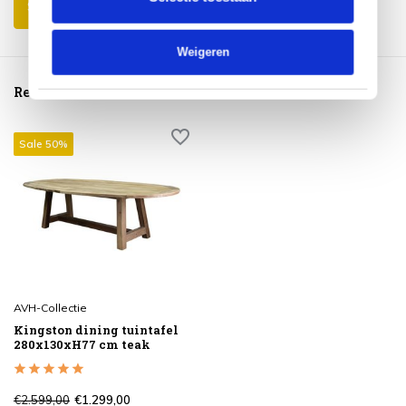
Schrijf je eigen review
Weigeren
Reeds bekeken
Sale 50%
AVH-Collectie
Kingston dining tuintafel
280x130xH77 cm teak
€2.599,00
€1.299,00