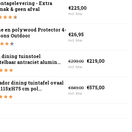
ntagelevering - Extra
€225,00
mak & geen afval
Incl. btw
e en polywood Protector 4-
€26,95
sons Outdoor
Incl. btw
 dining tuinstoel
€219,00
€299,00
telbaar antraciet alumin...
Incl. btw
ador dining tuintafel ovaal
€575,00
€849,00
115xH75 cm pol...
Incl. btw