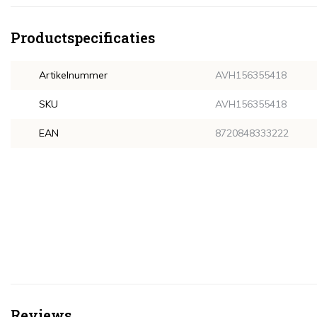
Productspecificaties
Artikelnummer
AVH156355418
SKU
AVH156355418
EAN
8720848333222
Reviews