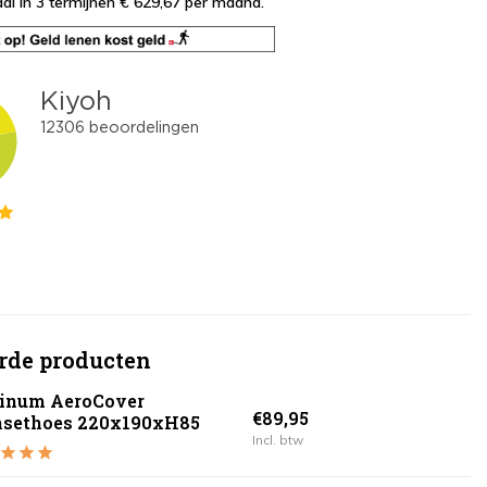
al in 3 termijnen € 629,67
per maand.
rde producten
tinum AeroCover
€89,95
nsethoes 220x190xH85
Incl. btw