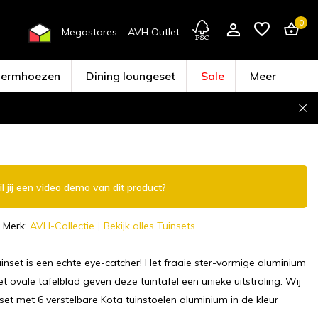
0
Megastores
AVH Outlet
hermhoezen
Dining loungeset
Sale
Meer
Account aanmaken
l jij een video demo van dit product?
Merk:
AVH-Collectie
Bekijk alles Tuinsets
inset is een echte eye-catcher! Het fraaie ster-vormige aluminium
t ovale tafelblad geven deze tuintafel een unieke uitstraling. Wij
nset met 6 verstelbare Kota tuinstoelen aluminium in de kleur