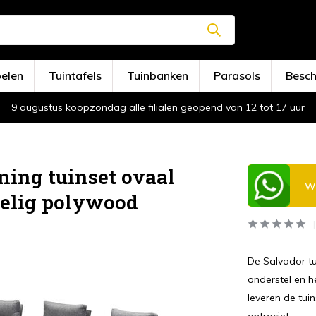
oelen
Tuintafels
Tuinbanken
Parasols
Besc
9 augustus koopzondag alle filialen geopend van 12 tot 17 uur
ning tuinset ovaal
Wi
delig polywood
De Salvador tu
onderstel en he
leveren de tui