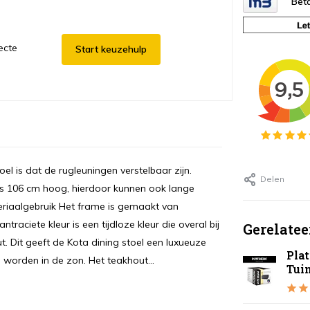
Beta
ecte
Start keuzehulp
el is dat de rugleuningen verstelbaar zijn.
Delen
g is 106 cm hoog, hierdoor kunnen ook lange
eriaalgebruik Het frame is gemaakt van
raciete kleur is een tijdloze kleur die overal bij
Gerelatee
. Dit geeft de Kota dining stoel een luxueuze
Pla
 worden in de zon. Het teakhout...
Tui