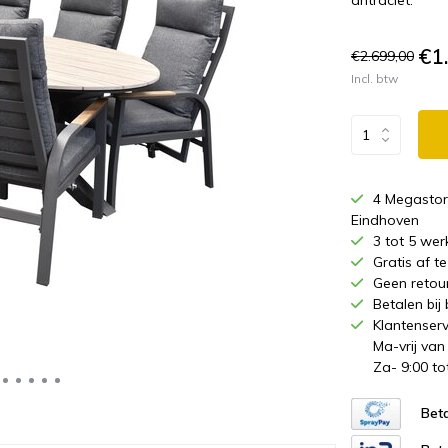
antraciet.
€1
€2.699,00
Incl. btw
4 Megastor
Eindhoven
3 tot 5 wer
Gratis af 
Geen retou
Betalen bij
Klantenserv
Ma-vrij van
Za- 9:00 to
Beta