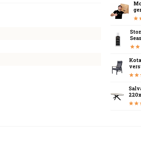
Mo
ge
Ston
Sea
Kota
vers
Salv
220x