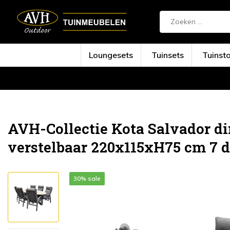
Loungesets
Tuinsets
Tuinst
Terug
Home
Kota Salvador dining tuinset o...
AVH-Collectie Kota Salvador di
verstelbaar 220x115xH75 cm 7 
30% sale