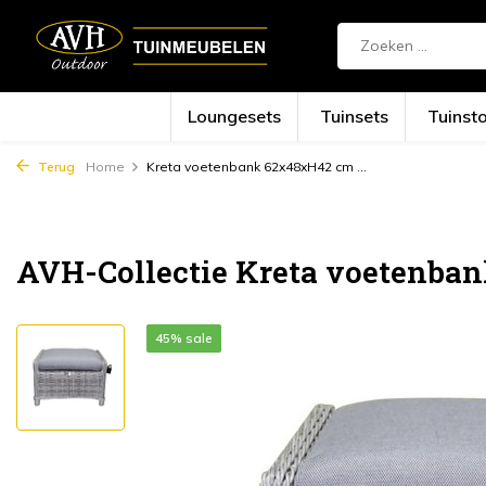
Loungesets
Tuinsets
Tuinst
Terug
Home
Kreta voetenbank 62x48xH42 cm ...
AVH-Collectie Kreta voetenban
45% sale