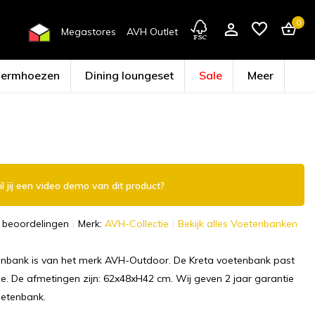
0
Megastores
AVH Outlet
hermhoezen
Dining loungeset
Sale
Meer
Account aanmaken
l jij een video demo van dit product?
 beoordelingen
Merk:
AVH-Collectie
Bekijk alles Voetenbanken
enbank is van het merk AVH-Outdoor. De Kreta voetenbank past
rie. De afmetingen zijn: 62x48xH42 cm. Wij geven 2 jaar garantie
oetenbank.