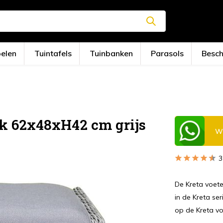
oelen
Tuintafels
Tuinbanken
Parasols
Besc
k 62x48xH42 cm grijs
Wi
3
De Kreta voet
in de Kreta se
op de Kreta v