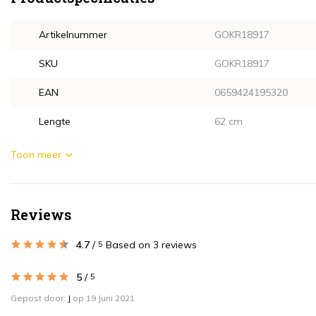
Artikelnummer
GOKR18917
SKU
GOKR18917
EAN
0659424195320
Lengte
62 cm
Toon meer
Reviews
4.7
/
Based on 3 reviews
5
5
/
5
Gepost door:
J
op 19 Juni 2021