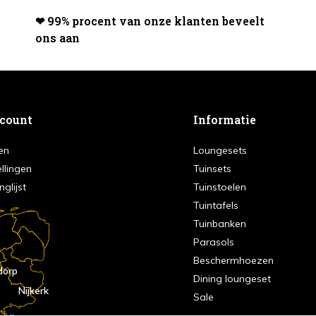
❤ 99% procent van onze klanten beveelt
ons aan
ccount
Informatie
en
Loungesets
ellingen
Tuinsets
nglijst
Tuinstoelen
Tuintafels
Tuinbanken
Parasols
Beschermhoezen
dorp
Dining loungeset
Nijkerk
Sale