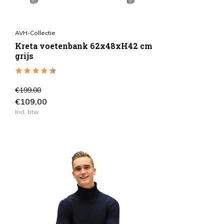
AVH-Collectie
Kreta voetenbank 62x48xH42 cm
grijs
€199,00
€109,00
Incl. btw