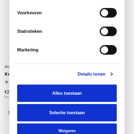
Voorkeuren
Statistieken
Marketing
AVH-Collectie
Kronos pot h 100 cm
Details tonen
€299,00
Alles toestaan
Incl. btw
Selectie toestaan
Weigeren