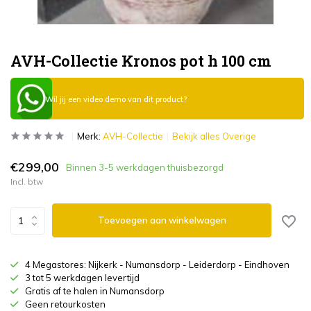
AVH-Collectie Kronos pot h 100 cm
Wil jij een video demo van dit product?
Merk:
AVH-Collectie
Bekijk alles Overige
€299,00
Binnen 3-5 werkdagen thuisbezorgd
Incl. btw
Toevoegen aan winkelwagen
4 Megastores: Nijkerk - Numansdorp - Leiderdorp - Eindhoven
3 tot 5 werkdagen levertijd
Gratis af te halen in Numansdorp
Geen retourkosten