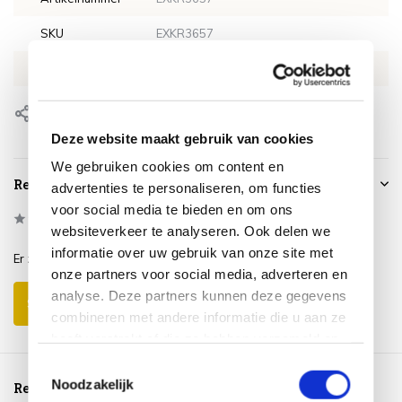
SKU
EXKR3657
EAN
8720848348455
Delen
Deze website maakt gebruik van cookies
We gebruiken cookies om content en
Reviews
advertenties te personaliseren, om functies
voor social media te bieden en om ons
0
/
Based on 0 reviews
5
websiteverkeer te analyseren. Ook delen we
informatie over uw gebruik van onze site met
Er zijn nog geen reviews geschreven over dit product..
onze partners voor social media, adverteren en
analyse. Deze partners kunnen deze gegevens
Schrijf je eigen review
combineren met andere informatie die u aan ze
heeft verstrekt of die ze hebben verzameld op
basis van uw gebruik van hun services.
Toestemmingsselectie
Noodzakelijk
Reeds bekeken