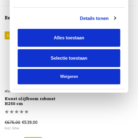
Reeds bekeken
Details tonen
Sale 20%
Alles toestaan
Selectie toestaan
Weigeren
AVH-Collectie
Kunst olijfboom robuust
H250 cm
€675,00
€539,00
Incl. btw