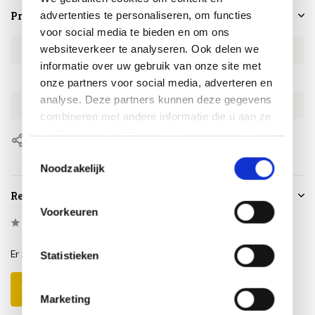
advertenties te personaliseren, om functies
Productspecificaties
voor social media te bieden en om ons
websiteverkeer te analyseren. Ook delen we
Artikelnummer
DOTKCO-135
informatie over uw gebruik van onze site met
SKU
DOTKCO-135
onze partners voor social media, adverteren en
analyse. Deze partners kunnen deze gegevens
EAN
8720848348813
combineren met andere informatie die u aan ze
heeft verstrekt of die ze hebben verzameld op
Delen
basis van uw gebruik van hun services.
Toestemmingsselectie
Noodzakelijk
Reviews
Voorkeuren
0
/
Based on 0 reviews
5
Er zijn nog geen reviews geschreven over dit product..
Statistieken
Schrijf je eigen review
Marketing