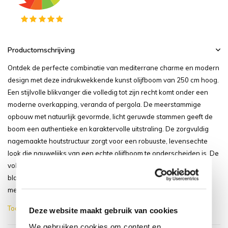
Productomschrijving
Ontdek de perfecte combinatie van mediterrane charme en modern
design met deze indrukwekkende kunst olijfboom van 250 cm hoog.
Een stijlvolle blikvanger die volledig tot zijn recht komt onder een
moderne overkapping, veranda of pergola. De meerstammige
opbouw met natuurlijk gevormde, licht geruwde stammen geeft de
boom een authentieke en karaktervolle uitstraling. De zorgvuldig
nagemaakte houtstructuur zorgt voor een robuuste, levensechte
look die nauwelijks van een echte olijfboom te onderscheiden is. De
volle, rijk vertakte kruin met frisgroene, realistisch gevormde
bladeren en subtiel verspreide olijven brengt direct een warme,
mediterra...
Toon meer
Deze website maakt gebruik van cookies
We gebruiken cookies om content en