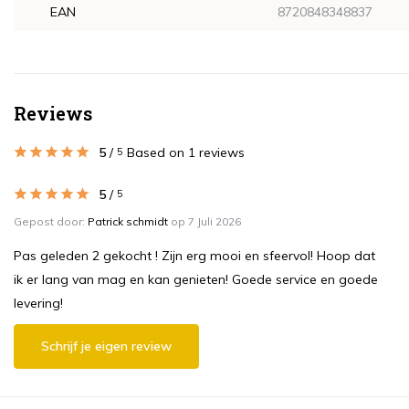
EAN
8720848348837
Reviews
5
/
Based on 1 reviews
5
5
/
5
Gepost door:
Patrick schmidt
op 7 Juli 2026
Pas geleden 2 gekocht ! Zijn erg mooi en sfeervol! Hoop dat
ik er lang van mag en kan genieten! Goede service en goede
levering!
Schrijf je eigen review