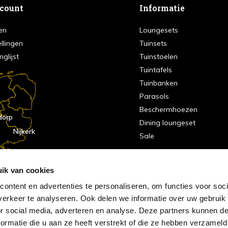
ccount
Informatie
en
Loungesets
ellingen
Tuinsets
nglijst
Tuinstoelen
Tuintafels
Tuinbanken
Parasols
Beschermhoezen
dorp
Dining loungeset
Nijkerk
Sale
indhoven
dorp
ik van cookies
ontent en advertenties te personaliseren, om functies voor soci
erkeer te analyseren. Ook delen we informatie over uw gebruik
or social media, adverteren en analyse. Deze partners kunnen 
ormatie die u aan ze heeft verstrekt of die ze hebben verzameld