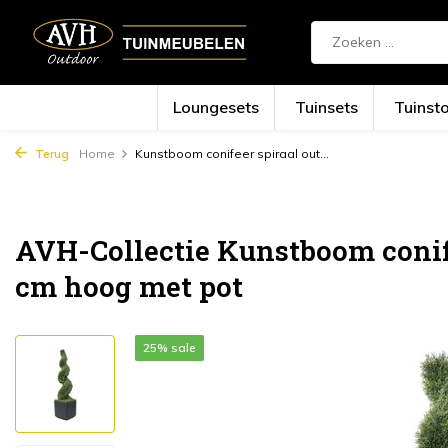
Loungesets
Tuinsets
Tuinst
Terug
Home
Kunstboom conifeer spiraal out...
AVH-Collectie Kunstboom conife
cm hoog met pot
25% sale