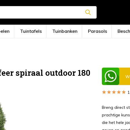
oelen
Tuintafels
Tuinbanken
Parasols
Besc
er spiraal outdoor 180
Wi
1
Breng direct st
prachtige kuns
die het hele j