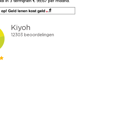
al in 3 termijnen € 99,67
per maand.