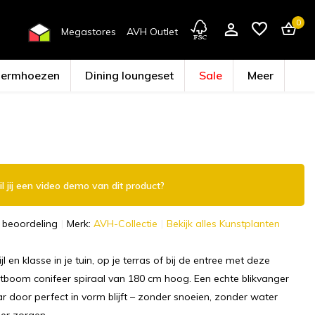
0
Megastores
AVH Outlet
hermhoezen
Dining loungeset
Sale
Meer
Account aanmaken
l jij een video demo van dit product?
 beoordeling
Merk:
AVH-Collectie
Bekijk alles Kunstplanten
ijl en klasse in je tuin, op je terras of bij de entree met deze
tboom conifeer spiraal van 180 cm hoog. Een echte blikvanger
aar door perfect in vorm blijft – zonder snoeien, zonder water