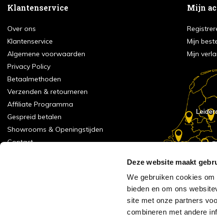
Klantenservice
Mijn a
Over ons
Registrer
Klantenservice
Mijn best
Algemene voorwaarden
Mijn verla
Privacy Policy
Betaalmethoden
Verzenden & retourneren
Affiliate Programma
Leider
Gespreid betalen
Showrooms & Openingstijden
Contact
E
Numans
Service formulier
Deze website maakt gebru
Inspiratie
We gebruiken cookies om c
Meld je aan voor onze nieuwsbrief!
bieden en om ons websitev
Alle vestigingen
site met onze partners vo
Vacatures
combineren met andere inf