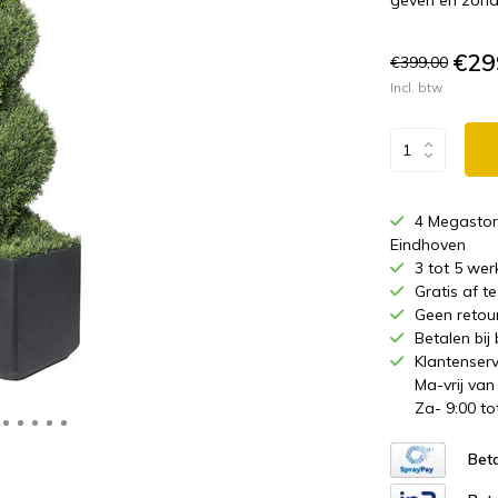
geven en zond
€29
€399,00
Incl. btw
4 Megastor
Eindhoven
3 tot 5 wer
Gratis af 
Geen retou
Betalen bij
Klantenserv
Ma-vrij van
Za- 9:00 to
Beta