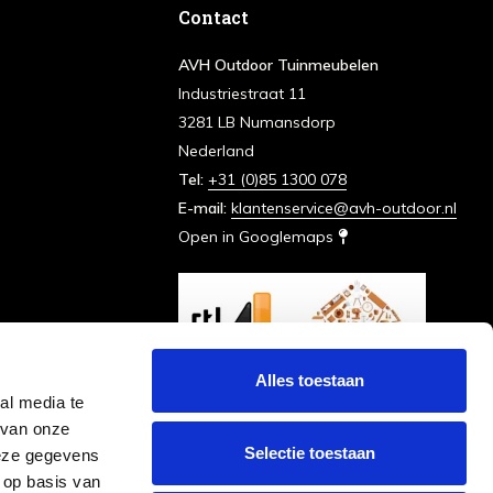
Contact
AVH Outdoor Tuinmeubelen
Industriestraat 11
3281 LB Numansdorp
Nederland
Tel:
+31 (0)85 1300 078
E-mail:
klantenservice@avh-outdoor.nl
Open in Googlemaps
Alles toestaan
al media te
 van onze
Selectie toestaan
deze gegevens
 op basis van