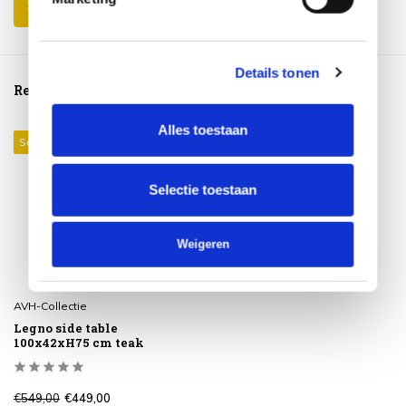
Schrijf je eigen review
Details tonen
Reeds bekeken
Alles toestaan
Sale 18%
Selectie toestaan
Weigeren
AVH-Collectie
Legno side table
100x42xH75 cm teak
€549,00
€449,00