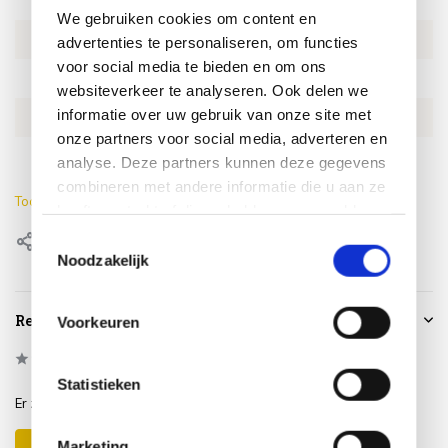
We gebruiken cookies om content en
Artikelnummer
EX105543142
advertenties te personaliseren, om functies
voor social media te bieden en om ons
SKU
EX105543142
websiteverkeer te analyseren. Ook delen we
informatie over uw gebruik van onze site met
EAN
0659424218746
onze partners voor social media, adverteren en
Lengte
100 cm
analyse. Deze partners kunnen deze gegevens
combineren met andere informatie die u aan ze
Toon meer
heeft verstrekt of die ze hebben verzameld op
basis van uw gebruik van hun services.
Toestemmingsselectie
Delen
Noodzakelijk
Reviews
Voorkeuren
0
/
Based on 0 reviews
5
Statistieken
Er zijn nog geen reviews geschreven over dit product..
Marketing